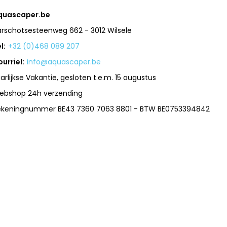
quascaper.be
arschotsesteenweg 662 - 3012 Wilsele
l:
+32 (0)468 089 207
urriel:
info@aquascaper.be
arlijkse Vakantie, gesloten t.e.m. 15 augustus
ebshop 24h verzending
ekeningnummer BE43 7360 7063 8801 - BTW BE0753394842