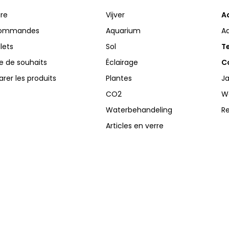
ire
Vijver
A
commandes
Aquarium
A
llets
Sol
Te
te de souhaits
Éclairage
Co
er les produits
Plantes
Ja
CO2
W
Waterbehandeling
R
Articles en verre