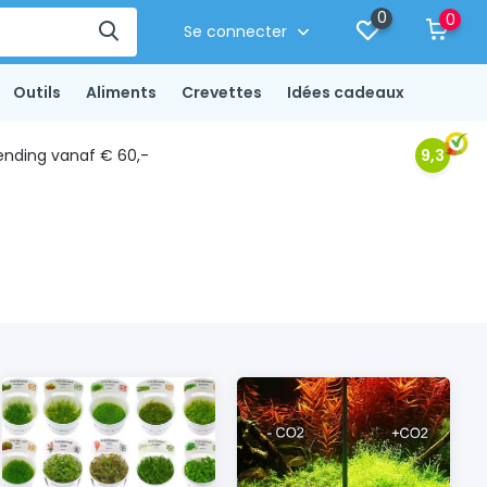
0
0
Se connecter
Outils
Aliments
Crevettes
Idées cadeaux
ending vanaf € 60,-
9,3