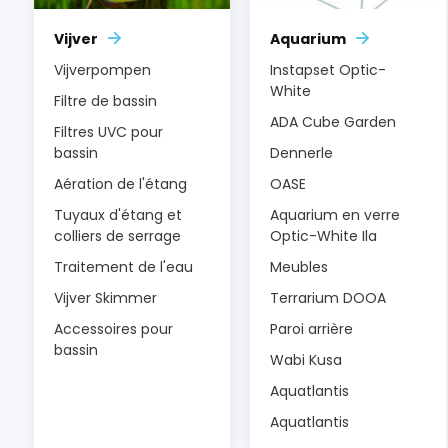
Vijver
Aquarium
Vijverpompen
Instapset Optic-
White
Filtre de bassin
ADA Cube Garden
Filtres UVC pour
bassin
Dennerle
Aération de l'étang
OASE
Tuyaux d'étang et
Aquarium en verre
colliers de serrage
Optic-White Ila
Traitement de l'eau
Meubles
Vijver Skimmer
Terrarium DOOA
Accessoires pour
Paroi arrière
bassin
Wabi Kusa
Aquatlantis
Aquatlantis