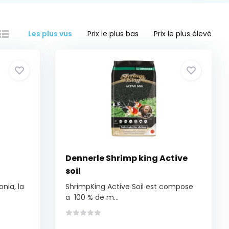
Les plus vus
Prix le plus bas
Prix le plus élevé
Dennerle Shrimp king Active
soil
nia, la
ShrimpKing Active Soil est compose
a 100 % de m...