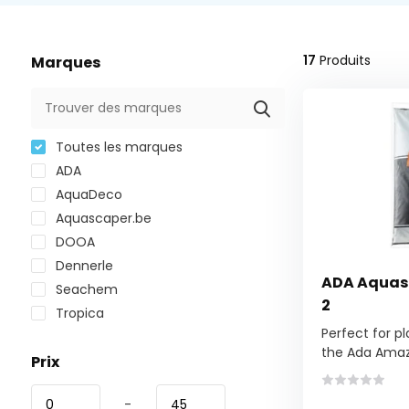
17
Produits
Marques
Toutes les marques
ADA
AquaDeco
Aquascaper.be
DOOA
Dennerle
ADA Aquaso
Seachem
2
Tropica
Perfect for p
the Ada Amaz.
Prix
-