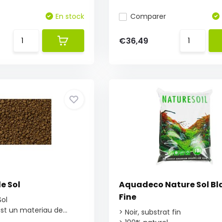
En stock
Comparer
€36,49
e Sol
Aquadeco Nature Sol Bl
Fine
ol
st un materiau de...
> Noir, substrat fin