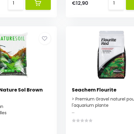
€12,90
ature Sol Brown
Seachem Flourite
> Premium Gravel naturel pou
l'aquarium plante
un
...
lles