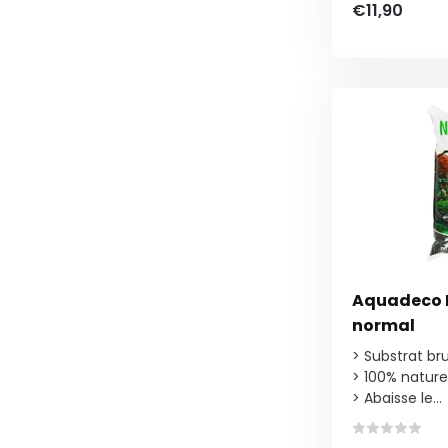
€11,90
Aquadeco N
normal
> Substrat br
> 100% nature
> Abaisse le...