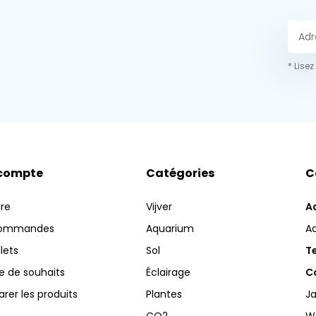
* Lisez
compte
Catégories
C
ire
Vijver
A
commandes
Aquarium
A
llets
Sol
Te
te de souhaits
Éclairage
Co
er les produits
Plantes
Ja