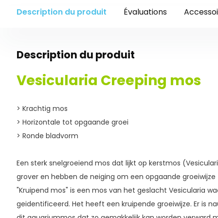
Description du produit
Évaluations
Accessoi
Description du produit
Vesicularia Creeping mos
> Krachtig mos
> Horizontale tot opgaande groei
> Ronde bladvorm
Een sterk snelgroeiend mos dat lijkt op kerstmos (Vesicula
grover en hebben de neiging om een opgaande groeiwijze t
"Kruipend mos" is een mos van het geslacht Vesicularia waa
geidentificeerd. Het heeft een kruipende groeiwijze. Er is n
dit aquariummos dat zo gemakkelijk kan worden verward 