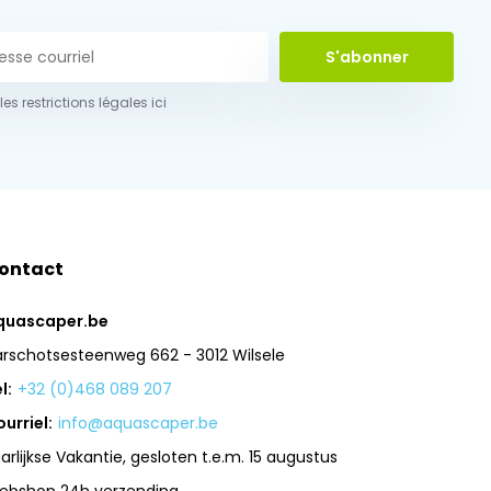
S'abonner
 les restrictions légales ici
ontact
quascaper.be
arschotsesteenweg 662 - 3012 Wilsele
l:
+32 (0)468 089 207
urriel:
info@aquascaper.be
arlijkse Vakantie, gesloten t.e.m. 15 augustus