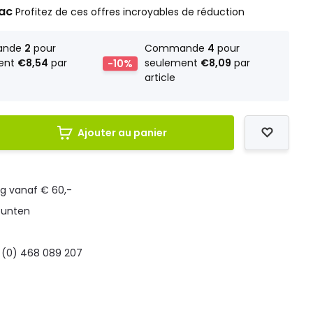
rac
Profitez de ces offres incroyables de réduction
ande
2
pour
Commande
4
pour
ent
€8,54
par
-10%
seulement
€8,09
par
article
Ajouter au panier
ng vanaf € 60,-
punten
 (0) 468 089 207