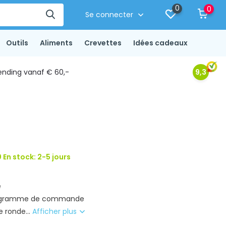
0
0
Se connecter
Outils
Aliments
Crevettes
Idées cadeaux
ending vanaf € 60,-
9,3
 En stock: 2-5 jours
e
programme de commande
e ronde...
Afficher plus