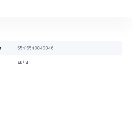
e
65416549849846
AK/14