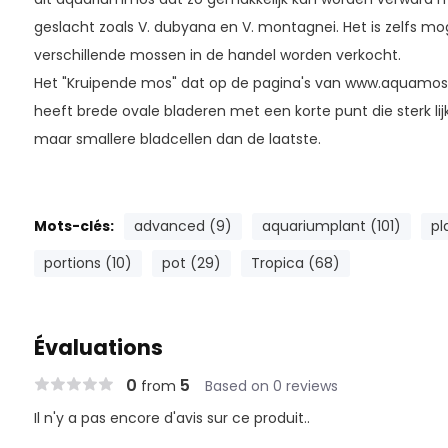
geslacht zoals V. dubyana en V. montagnei. Het is zelfs mo
verschillende mossen in de handel worden verkocht.
Het "Kruipende mos" dat op de pagina's van www.aquamos
heeft brede ovale bladeren met een korte punt die sterk li
maar smallere bladcellen dan de laatste.
Mots-clés:
advanced (9)
aquariumplant (101)
pl
portions (10)
pot (29)
Tropica (68)
Évaluations
0
5
from
Based on 0 reviews
Il n'y a pas encore d'avis sur ce produit..