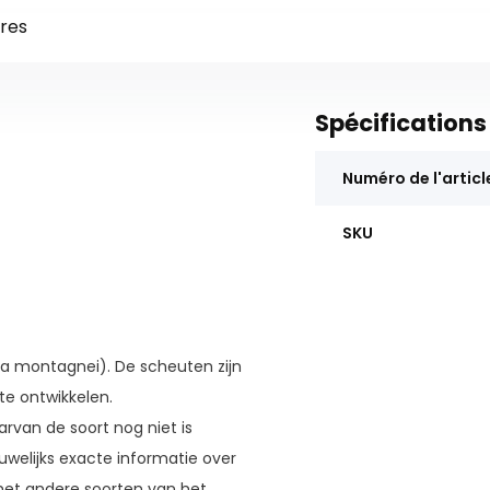
res
Spécifications
Numéro de l'articl
SKU
ria montagnei). De scheuten zijn
e ontwikkelen.
rvan de soort nog niet is
auwelijks exacte informatie over
met andere soorten van het