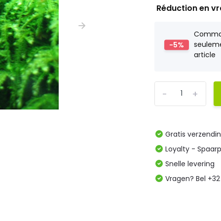
Réduction en v
Comm
-5%
seulem
article
-
+
Gratis verzendi
Loyalty - Spaar
Snelle levering
Vragen? Bel +32