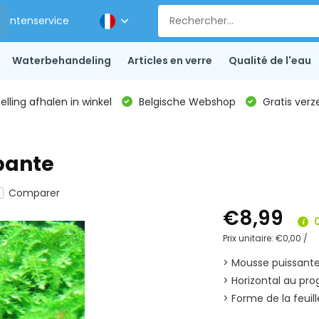
Klantenservice
Waterbehandeling
Articles en verre
Qualité de l'eau
lling afhalen in winkel
Belgische Webshop
Gratis verz
pante
Comparer
€8,99
0
Prix unitaire:
€0,00
/
> Mousse puissant
> Horizontal au 
> Forme de la feuill