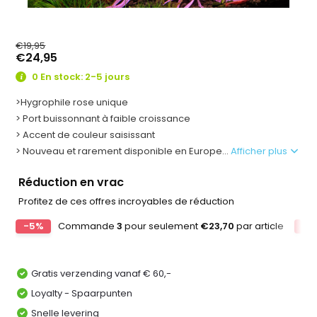
€19,95
€24,95
0 En stock: 2-5 jours
>Hygrophile rose unique
> Port buissonnant à faible croissance
> Accent de couleur saisissant
> Nouveau et rarement disponible en Europe...
Afficher plus
Réduction en vrac
Profitez de ces offres incroyables de réduction
-5%
Commande
3
pour seulement
€23,70
par article
-1
Gratis verzending vanaf € 60,-
Loyalty - Spaarpunten
Snelle levering