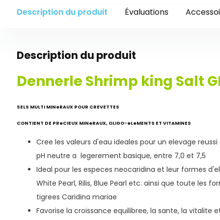
Description du produit
Évaluations
Accessoi
Description du produit
Dennerle Shrimp king Salt 
SELS MULTI MINeRAUX POUR CREVETTES
CONTIENT DE PReCIEUX MINeRAUX, OLIGO-eLeMENTS ET VITAMINES
Cree les valeurs d'eau ideales pour un elevage reussi
pH neutre a legerement basique, entre 7,0 et 7,5
Ideal pour les especes neocaridina et leur formes d
White Pearl, Rilis, Blue Pearl etc. ainsi que toute les
tigrees Caridina mariae
Favorise la croissance equilibree, la sante, la vitalite