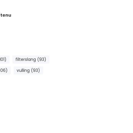
tenu
101)
filterslang (93)
106)
vulling (93)