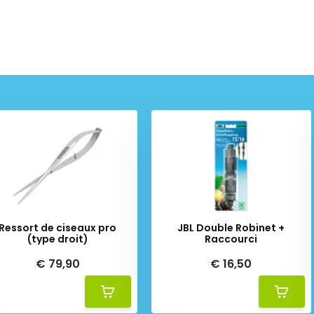
Ressort de ciseaux pro
JBL Double Robinet +
(type droit)
Raccourci
€ 79,90
€ 16,50