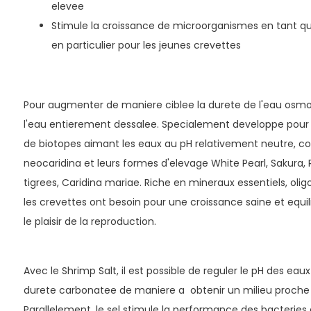
elevee
Stimule la croissance de microorganismes en tant qu
en particulier pour les jeunes crevettes
Pour augmenter de maniere ciblee la durete de l'eau osmos
l'eau entierement dessalee. Specialement developpe pour l
de biotopes aimant les eaux au pH relativement neutre, c
neocaridina et leurs formes d'elevage White Pearl, Sakura, Ri
tigrees, Caridina mariae. Riche en mineraux essentiels, ol
les crevettes ont besoin pour une croissance saine et equil
le plaisir de la reproduction.
Avec le Shrimp Salt, il est possible de reguler le pH des ea
durete carbonatee de maniere a obtenir un milieu proche d
Parallelement, le sel stimule la performance des bacteries de