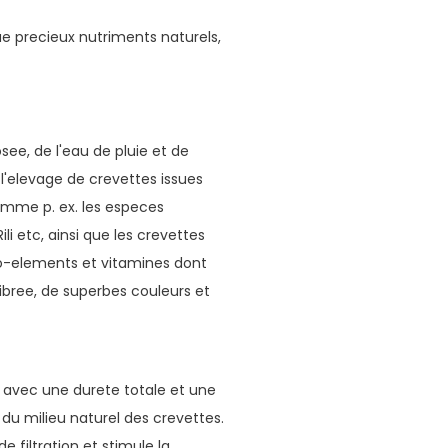
e precieux nutriments naturels,
ee, de l'eau de pluie et de
'elevage de crevettes issues
omme p. ex. les especes
li etc, ainsi que les crevettes
igo-elements et vitamines dont
ibree, de superbes couleurs et
ux avec une durete totale et une
u milieu naturel des crevettes.
 filtration et stimule la