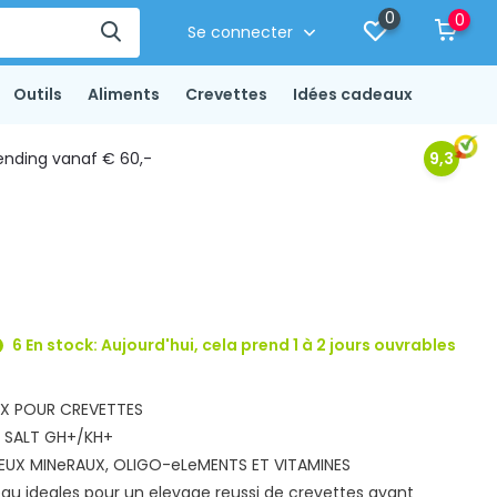
0
0
Se connecter
Outils
Aliments
Crevettes
Idées cadeaux
ending vanaf € 60,-
9,3
6 En stock: Aujourd'hui, cela prend 1 à 2 jours ouvrables
UX POUR CREVETTES
P SALT GH+/KH+
EUX MINeRAUX, OLIGO-eLeMENTS ET VITAMINES
eau ideales pour un elevage reussi de crevettes ayant