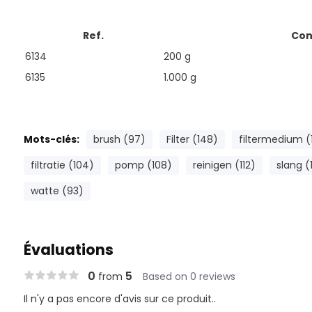
Ref.
Con
6134
200 g
6135
1.000 g
Mots-clés:
brush (97)
Filter (148)
filtermedium (
filtratie (104)
pomp (108)
reinigen (112)
slang (
watte (93)
Évaluations
0
5
from
Based on 0 reviews
Il n'y a pas encore d'avis sur ce produit..