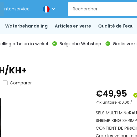
Klantenservice
Waterbehandeling
Articles en verre
Qualité de l'eau
lling afhalen in winkel
Belgische Webshop
Gratis verz
GH/KH+
Comparer
€49,95
Prix unitaire:
€0,00
/
SELS MULTI MINeRA
SHRIMP KING SHRIM
CONTIENT DE PReCI
Cree les valeurs d'