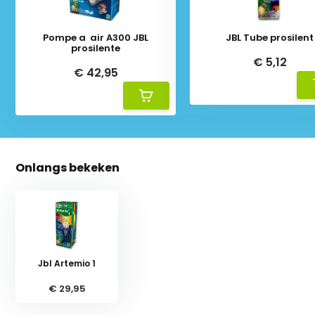
Pompe a air A300 JBL
JBL Tube prosilent
prosilente
€ 5,12
€ 42,95
Onlangs bekeken
Jbl Artemio 1
€ 29,95