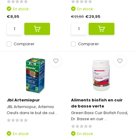
En stock
En stock
€8,95
€21,60
€29,95
Comparer
Comparer
Jbl Artemiopur
Aliments biofish en cuir
de basse verte
JBL Artemiopur, Artemia
Oeufs dans le but de cul...
Green Bass Cuir Biofish Food,
Dr. Basse en cuir ...
En stock
En stock