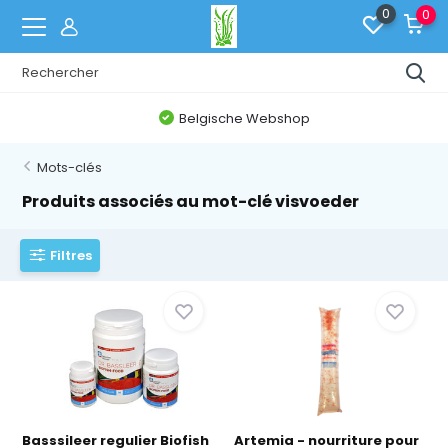
0
0
Belgische Webshop
Mots-clés
Produits associés au mot-clé visvoeder
Filtres
Basssileer regulier Biofish
Artemia - nourriture pour