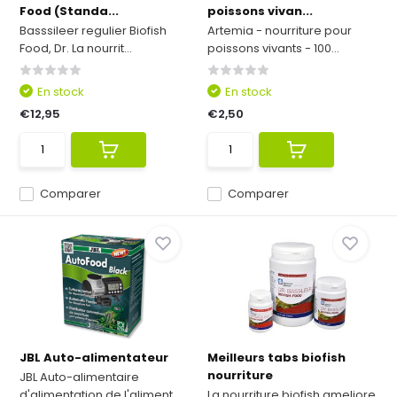
Food (Standa...
poissons vivan...
Basssileer regulier Biofish
Artemia - nourriture pour
Food, Dr. La nourrit...
poissons vivants - 100...
En stock
En stock
€12,95
€2,50
Comparer
Comparer
JBL Auto-alimentateur
Meilleurs tabs biofish
nourriture
JBL Auto-alimentaire
d'alimentation de l'aliment...
La nourriture biofish ameliore