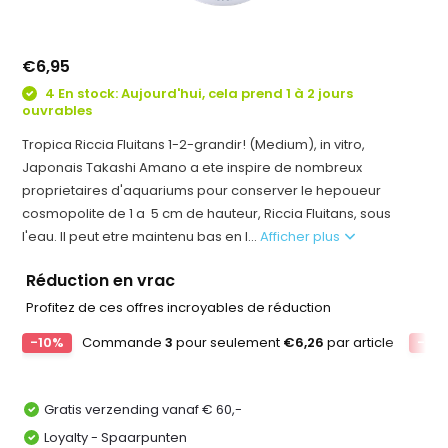
€6,95
4 En stock: Aujourd'hui, cela prend 1 à 2 jours
ouvrables
Tropica Riccia Fluitans 1-2-grandir! (Medium), in vitro,
Japonais Takashi Amano a ete inspire de nombreux
proprietaires d'aquariums pour conserver le hepoueur
cosmopolite de 1 a 5 cm de hauteur, Riccia Fluitans, sous
l'eau. Il peut etre maintenu bas en l...
Afficher plus
Réduction en vrac
Profitez de ces offres incroyables de réduction
-10%
Commande
3
pour seulement
€6,26
par article
-15
Gratis verzending vanaf € 60,-
Loyalty - Spaarpunten