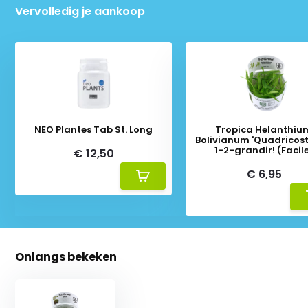
Vervolledig je aankoop
NEO Plantes Tab St. Long
Tropica Helanthiu
Bolivianum 'Quadricost
1-2-grandir! (Facil
€ 12,50
€ 6,95
Onlangs bekeken