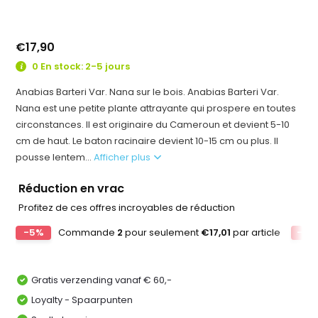
€17,90
0 En stock: 2-5 jours
Anabias Barteri Var. Nana sur le bois. Anabias Barteri Var.
Nana est une petite plante attrayante qui prospere en toutes
circonstances. Il est originaire du Cameroun et devient 5-10
cm de haut. Le baton racinaire devient 10-15 cm ou plus. Il
pousse lentem...
Afficher plus
Réduction en vrac
Profitez de ces offres incroyables de réduction
-5%
Commande
2
pour seulement
€17,01
par article
-10
Gratis verzending vanaf € 60,-
Loyalty - Spaarpunten