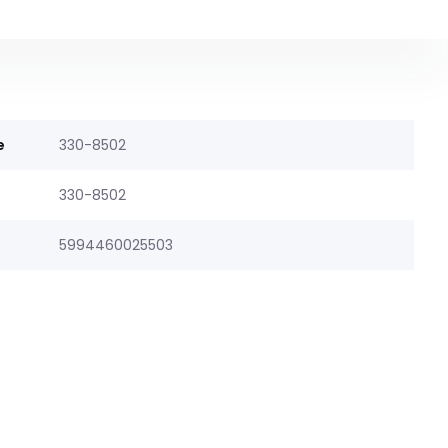
e
330-8502
330-8502
5994460025503