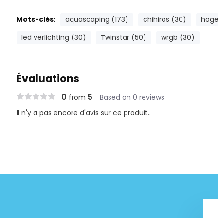
Mots-clés:
aquascaping (173)
chihiros (30)
hoge 
led verlichting (30)
Twinstar (50)
wrgb (30)
Évaluations
0
5
from
Based on 0 reviews
Il n'y a pas encore d'avis sur ce produit..
Aliments biofish de cuir de