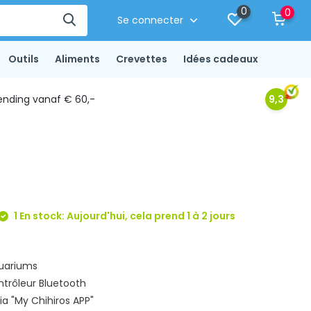
0
0
Se connecter
Outils
Aliments
Crevettes
Idées cadeaux
ending vanaf € 60,-
9,3
1 En stock: Aujourd'hui, cela prend 1 à 2 jours
quariums
trôleur Bluetooth
a "My Chihiros APP"