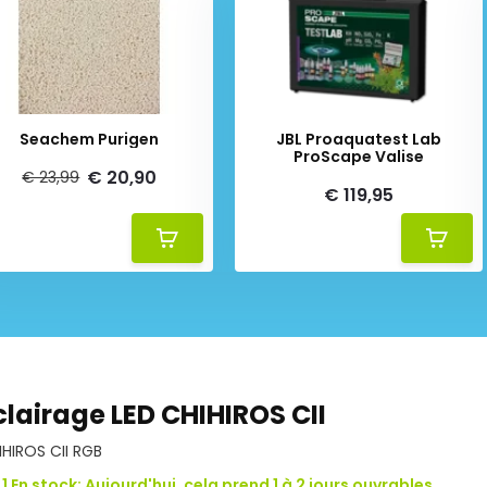
Seachem Purigen
JBL Proaquatest Lab
ProScape Valise
€ 20,90
€ 23,99
€ 119,95
clairage LED CHIHIROS CII
IHIROS CII RGB
1 En stock: Aujourd'hui, cela prend 1 à 2 jours ouvrables