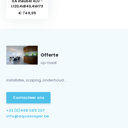
ILA meubel ALU -
L120,4xB40,4xH73
€ 749,95
Offerte
op maat
installatie, scaping, onderhoud...
Contacteer ons
+32 (0)468 089 207
info@aquascaper.be