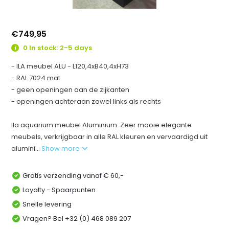
€749,95
0 In stock: 2-5 days
- ILA meubel ALU - L120,4xB40,4xH73
- RAL 7024 mat
- geen openingen aan de zijkanten
- openingen achteraan zowel links als rechts
Ila aquarium meubel Aluminium. Zeer mooie elegante
meubels, verkrijgbaar in alle RAL kleuren en vervaardigd uit
alumini...
Show more
Gratis verzending vanaf € 60,-
Loyalty - Spaarpunten
Snelle levering
Vragen? Bel +32 (0) 468 089 207