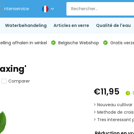
Klantenservice
Waterbehandeling
Articles en verre
Qualité de l'eau
lling afhalen in winkel
Belgische Webshop
Gratis verz
axing'
Comparer
€11,95
0
> Nouveau cultivar 
> Methode de crois
> Tres interessant 
Réduction en v