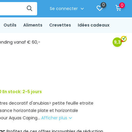
0
0
Se connecter
Outils
Aliments
Crevettes
Idées cadeaux
ending vanaf € 60,-
9,3
 En stock: 2-5 jours
tres decoratif d'anubias> petite feuille etroite
sance horizontale plate et horizontale
pour Aquas Caping...
Afficher plus
rac
Profitez de ces offres incroyables de réduction