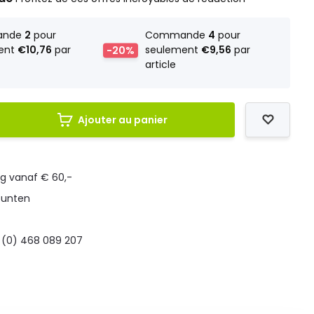
ande
2
pour
Commande
4
pour
ent
€10,76
par
-20%
seulement
€9,56
par
article
Ajouter au panier
ng vanaf € 60,-
punten
 (0) 468 089 207