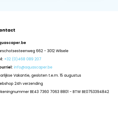
ontact
quascaper.be
arschotsesteenweg 662 - 3012 Wilsele
l:
+32 (0)468 089 207
urriel:
info@aquascaper.be
arlijkse Vakantie, gesloten t.e.m. 15 augustus
ebshop 24h verzending
ekeningnummer BE43 7360 7063 8801 - BTW BE0753394842