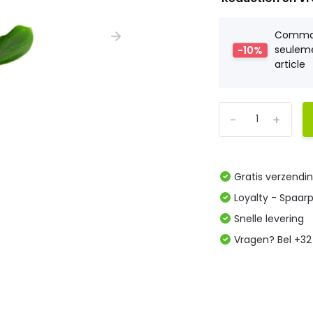
Comm
-10%
seulem
article
-
+
Gratis verzendi
Loyalty - Spaar
Snelle levering
Vragen? Bel +32