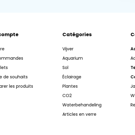
compte
Catégories
C
ire
Vijver
A
commandes
Aquarium
A
llets
Sol
Te
te de souhaits
Éclairage
Co
er les produits
Plantes
Ja
CO2
W
Waterbehandeling
R
Articles en verre