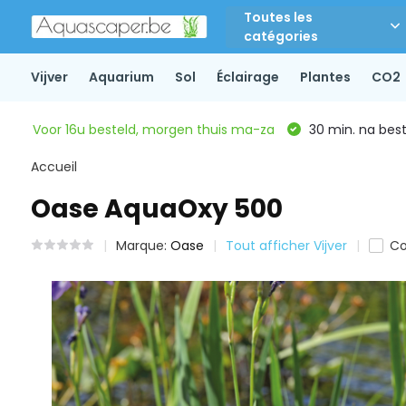
Toutes les
catégories
Vijver
Aquarium
Sol
Éclairage
Plantes
CO2
Voor 16u besteld, morgen thuis ma-za
30 min. na beste
Accueil
Oase AquaOxy 500
Marque:
Oase
Tout afficher Vijver
Co