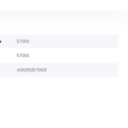
e
57063
57063
4010052570631