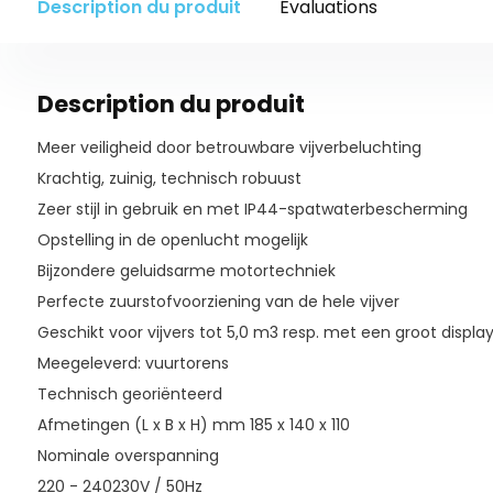
Description du produit
Évaluations
Description du produit
Meer veiligheid door betrouwbare vijverbeluchting
Krachtig, zuinig, technisch robuust
Zeer stijl in gebruik en met IP44-spatwaterbescherming
Opstelling in de openlucht mogelijk
Bijzondere geluidsarme motortechniek
Perfecte zuurstofvoorziening van de hele vijver
Geschikt voor vijvers tot 5,0 m3 resp. met een groot displa
Meegeleverd: vuurtorens
Technisch georiënteerd
Afmetingen (L x B x H) mm 185 x 140 x 110
Nominale overspanning
220 - 240230V / 50Hz