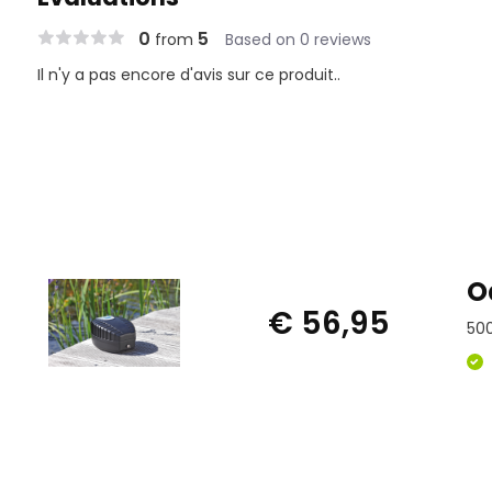
0
5
from
Based on 0 reviews
Il n'y a pas encore d'avis sur ce produit..
O
€ 56,95
50