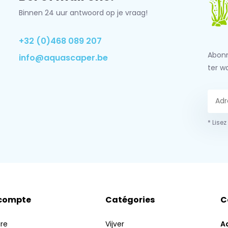
Binnen 24 uur antwoord op je vraag!
+32 (0)468 089 207
Abonn
info@aquascaper.be
ter w
* Lisez
compte
Catégories
C
ire
Vijver
A