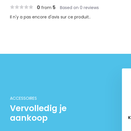
0
5
from
Based on 0 reviews
Il n'y a pas encore d'avis sur ce produit..
ACCESSOIRES
Vervolledig je
aankoop
r Lighting B-Line
Filtosmart 200
K
€ 44,95
€ 109,95