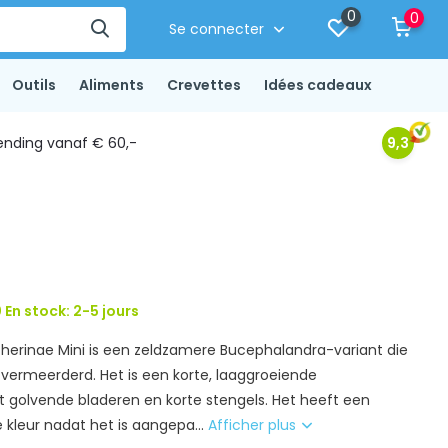
0
0
Se connecter
Outils
Aliments
Crevettes
Idées cadeaux
ending vanaf € 60,-
9,3
 En stock: 2-5 jours
erinae Mini is een zeldzamere Bucephalandra-variant die
 vermeerderd. Het is een korte, laaggroeiende
golvende bladeren en korte stengels. Het heeft een
e kleur nadat het is aangepa...
Afficher plus