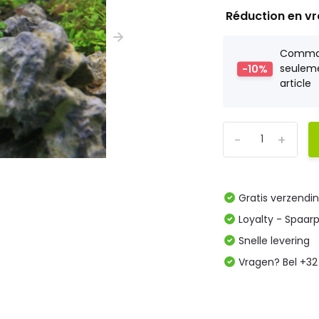
Réduction en v
Comm
-10%
seulem
article
-
+
Gratis verzendi
Loyalty - Spaar
Snelle levering
Vragen? Bel +32