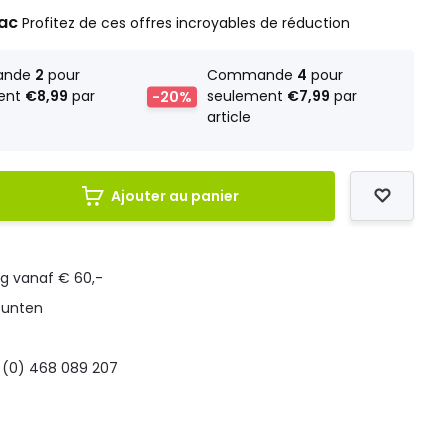
rac
Profitez de ces offres incroyables de réduction
ande
2
pour
Commande
4
pour
ent
€8,99
par
-20%
seulement
€7,99
par
article
Ajouter au panier
ng vanaf € 60,-
punten
 (0) 468 089 207