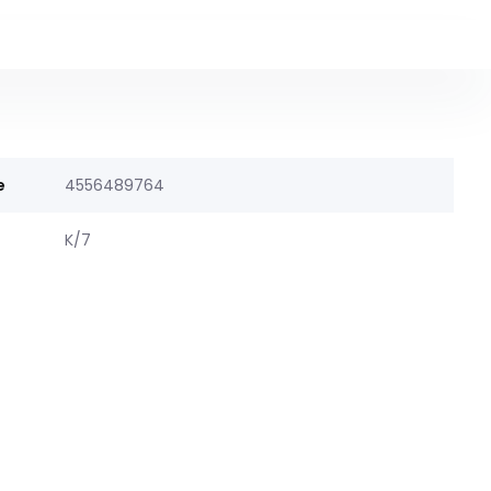
e
4556489764
K/7