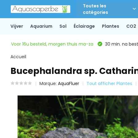
Toutes les
catégories
Vijver
Aquarium
Sol
Éclairage
Plantes
CO2
Voor 16u besteld, morgen thuis ma-za
30 min. na beste
Accueil
Bucephalandra sp. Catharina'
Marque:
AquaFluer
Tout afficher Plantes