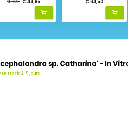
€ 44,95
€ 64,50
€ 49,-
cephalandra sp. Catharina' - In Vitr
 En stock: 2-5 jours