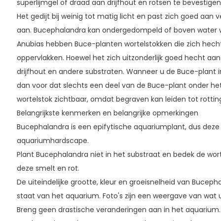
superlijmgel of draad aan drijfhout en rotsen te bevestigen
Het gedijt bij weinig tot matig licht en past zich goed aan
aan. Bucephalandra kan ondergedompeld of boven water w
Anubias hebben Buce-planten wortelstokken die zich hech
oppervlakken. Hoewel het zich uitzonderlijk goed hecht aan
drijfhout en andere substraten. Wanneer u de Buce-plant in
dan voor dat slechts een deel van de Buce-plant onder het 
wortelstok zichtbaar, omdat begraven kan leiden tot rottin
Belangrijkste kenmerken en belangrijke opmerkingen
Bucephalandra is een epifytische aquariumplant, dus dez
aquariumhardscape.
Plant Bucephalandra niet in het substraat en bedek de worte
deze smelt en rot.
De uiteindelijke grootte, kleur en groeisnelheid van Bucepha
staat van het aquarium. Foto's zijn een weergave van wat 
Breng geen drastische veranderingen aan in het aquarium.