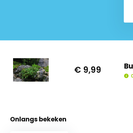
Bu
€ 9,99
0
Onlangs bekeken