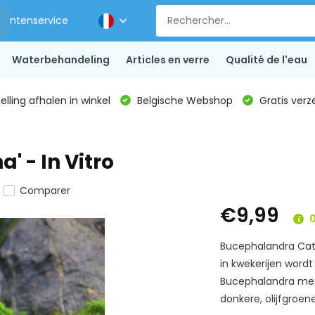
Klantenservice
Waterbehandeling
Articles en verre
Qualité de l'eau
lling afhalen in winkel
Belgische Webshop
Gratis verz
 - In Vitro
Comparer
€9,99
0
Bucephalandra Cath
in kwekerijen wordt
Bucephalandra met 
donkere, olijfgroen