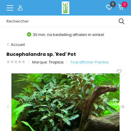
0
0
30 min. na bestelling afhalen in winkel
Accueil
Bucephalandra sp. 'Red' Pot
Marque:
Tropica
Tout afficher Plantes