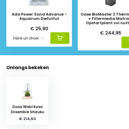
Ada Power Sand Advance -
Oase BioMaster 2 Ther
Aquairum Diefutfut
+ Filtermedia Matrix
Opstartplant vol nut
Bacteriën
€ 25,90
€ 244,95
Onlangs bekeken
Dooa Wabi Kusa
Ensemble Shizuku
€ 214,60