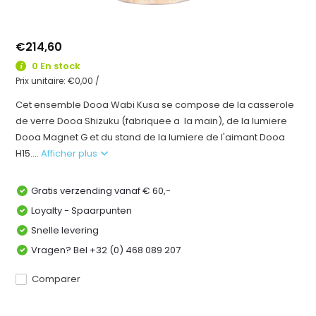
€214,60
0 En stock
Prix unitaire:
€0,00
/
Cet ensemble Dooa Wabi Kusa se compose de la casserole
de verre Dooa Shizuku (fabriquee a la main), de la lumiere
Dooa Magnet G et du stand de la lumiere de l'aimant Dooa
H15....
Afficher plus
Gratis verzending vanaf € 60,-
Loyalty - Spaarpunten
Snelle levering
Vragen? Bel +32 (0) 468 089 207
Comparer