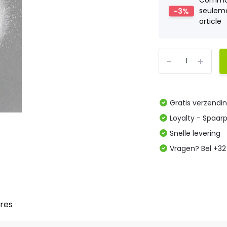
Comm
-3%
seulem
article
-
+
Gratis verzendi
Loyalty - Spaar
Snelle levering
Vragen? Bel +32
res