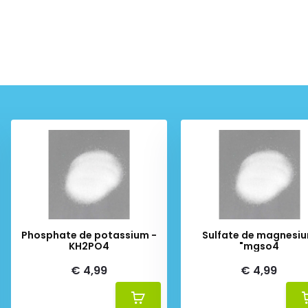
Phosphate de potassium -
Sulfate de magnesi
KH2PO4
"mgso4
€ 4,99
€ 4,99