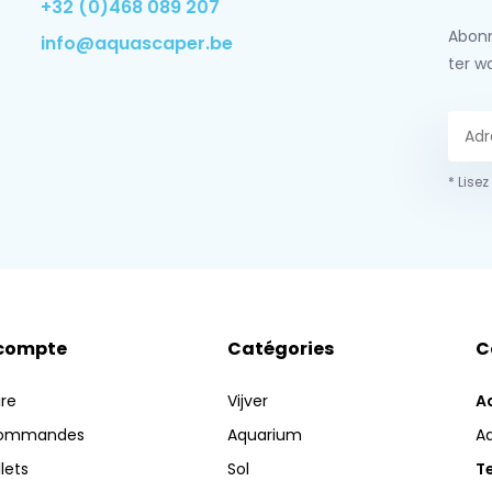
+32 (0)468 089 207
Abonn
info@aquascaper.be
ter w
* Lisez
compte
Catégories
C
ire
Vijver
A
commandes
Aquarium
A
llets
Sol
Te