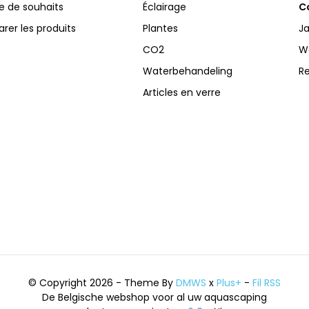
te de souhaits
Éclairage
Co
er les produits
Plantes
Ja
CO2
W
Waterbehandeling
R
Articles en verre
© Copyright 2026 - Theme By
DMWS
x
Plus+
-
Fil RSS
De Belgische webshop voor al uw aquascaping