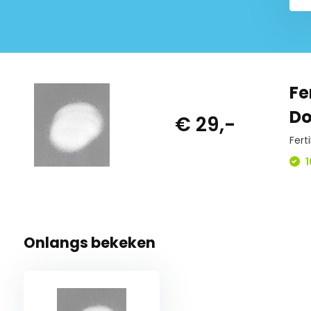
Fe
Do
€ 29,-
Fert
1
Onlangs bekeken