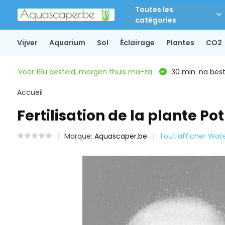
Toutes les
catégories
Vijver
Aquarium
Sol
Éclairage
Plantes
CO2
Voor 16u besteld, morgen thuis ma-za
30 min. na beste
Accueil
Fertilisation de la plante Po
Marque:
Aquascaper.be
Tout afficher Wat