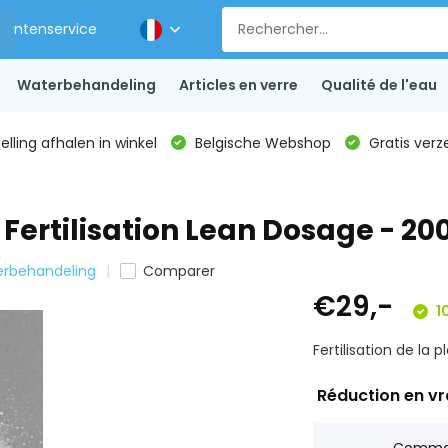
Klantenservice
Waterbehandeling
Articles en verre
Qualité de l'eau
lling afhalen in winkel
Belgische Webshop
Gratis verz
t Fertilisation Lean Dosage - 20
erbehandeling
Comparer
€29,-
10
Fertilisation de la 
Réduction en v