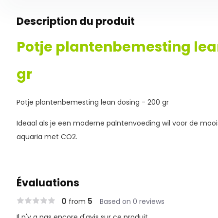
Description du produit
Potje plantenbemesting lea
gr
Potje plantenbemesting lean dosing - 200 gr
Ideaal als je een moderne palntenvoeding wil voor de mooi
aquaria met CO2.
Évaluations
0
5
from
Based on 0 reviews
Il n'y a pas encore d'avis sur ce produit..