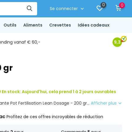
0
0
Se connecter
Outils
Aliments
Crevettes
Idées cadeaux
ending vanaf € 60,-
9,3
0 gr
 En stock: Aujourd'hui, cela prend 1 à 2 jours ouvrables
plante Pot Fertilisation Lean Dosage - 200 gr...
Afficher plus
rac
Profitez de ces offres incroyables de réduction