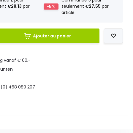
ande
2
pour
Commande
5
pour
ent
€28,13
par
-5%
seulement
€27,55
par
article
Ajouter au panier
ng vanaf € 60,-
punten
 (0) 468 089 207