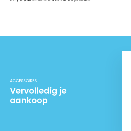
ACCESSOIRES
Vervolledig je
aankoop
de calcium - caso44
Sorbate de potassium E202
€ 7,99
€ 14,95