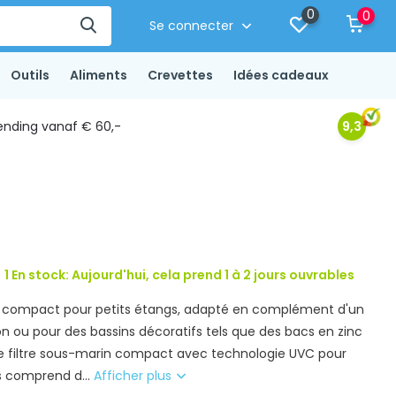
0
0
Se connecter
Outils
Aliments
Crevettes
Idées cadeaux
ending vanaf € 60,-
9,3
1 En stock: Aujourd'hui, cela prend 1 à 2 jours ouvrables
nt compact pour petits étangs, adapté en complément d'un
on ou pour des bassins décoratifs tels que des bacs en zinc
e filtre sous-marin compact avec technologie UVC pour
s comprend d...
Afficher plus