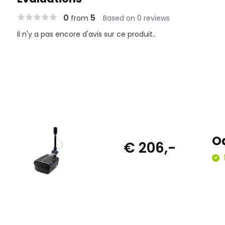
0
5
from
Based on 0 reviews
Il n'y a pas encore d'avis sur ce produit..
Oa
€ 206,-