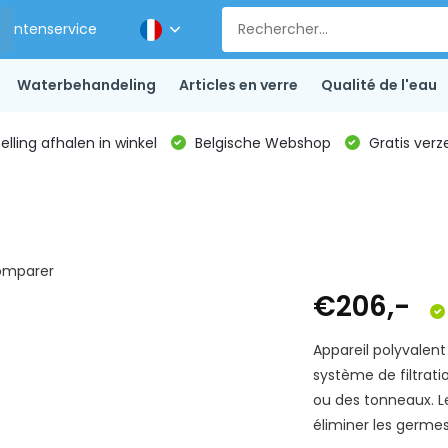
Klantenservice
Waterbehandeling
Articles en verre
Qualité de l'eau
lling afhalen in winkel
Belgische Webshop
Gratis verz
mparer
€206,-
Appareil polyvale
système de filtrati
ou des tonneaux. L
éliminer les germe