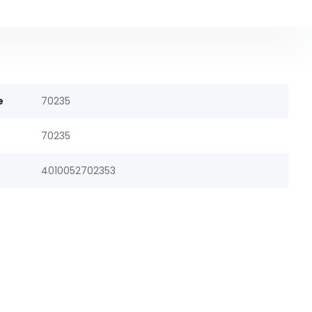
e
70235
70235
4010052702353