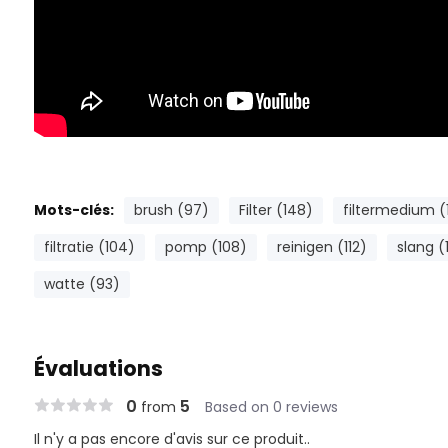
Mots-clés:
brush (97)
Filter (148)
filtermedium (
filtratie (104)
pomp (108)
reinigen (112)
slang (
watte (93)
Évaluations
0
5
from
Based on 0 reviews
Il n'y a pas encore d'avis sur ce produit..