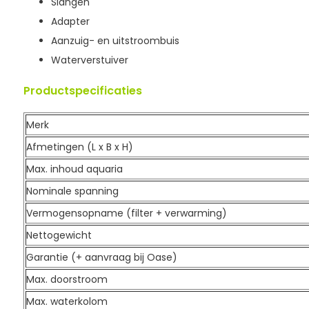
Slangen
Adapter
Aanzuig- en uitstroombuis
Waterverstuiver
Productspecificaties
Merk
Afmetingen (L x B x H)
Max. inhoud aquaria
Nominale spanning
Vermogensopname (filter + verwarming)
Nettogewicht
Garantie (+ aanvraag bij Oase)
Max. doorstroom
Max. waterkolom