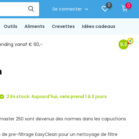
0
0
Se connecter
Outils
Aliments
Crevettes
Idées cadeaux
ending vanaf € 60,-
9,3
n
2 En stock: Aujourd'hui, cela prend 1 à 2 jours
Biomaster 250 sont devenus des normes dans les capuchons
 de pre-filtrage EasyClean pour un nettoyage de filtre