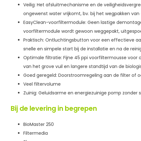
Veilig: Het afsluitmechanisme en de veiligheidsverg
ongewenst water vrijkomt, bv. bij het wegpakken van
EasyClean-voorfiltermodule: Geen lastige demontage
voorfiltermodule wordt gewoon weggepakt, uitgespoe
Praktisch: Ontluchtingsbutton voor een effectieve a
snelle en simpele start bij de installatie en na de reini
Optimale filtratie: Fijne 45 ppi voorfiltermousse voor
van het grove vuil en langere standtijd van de biolo
Goed geregeld: Doorstroomregeling aan de filter of 
Veel filtervolume
Zuinig: Geluidsarme en energiezuinige pomp zonder 
Bij de levering in begrepen
BioMaster 250
Filtermedia