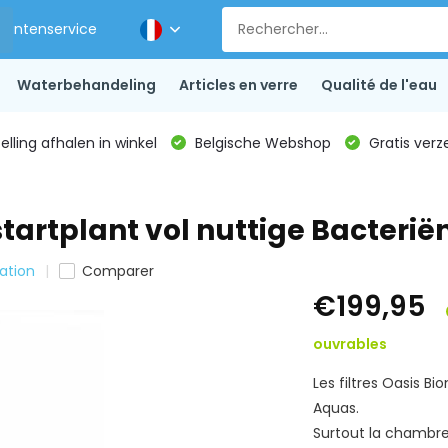
Klantenservice
Waterbehandeling
Articles en verre
Qualité de l'eau
lling afhalen in winkel
Belgische Webshop
Gratis verz
tartplant vol nuttige Bacterië
lation
Comparer
€199,95
ouvrables
Les filtres Oasis 
Aquas.
Surtout la chambre