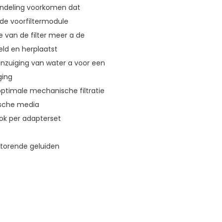
rendeling voorkomen dat
 de voorfiltermodule
 van de filter meer a de
ld en herplaatst
anzuiging van water a voor een
ging
 optimale mechanische filtratie
gische media
ook per adapterset
storende geluiden