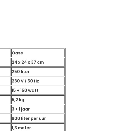
Oase
24 x 24 x 37 cm
250 liter
230 V / 50 Hz
15 + 150 watt
5,2 kg
3 + 1 jaar
900 liter per uur
1,3 meter