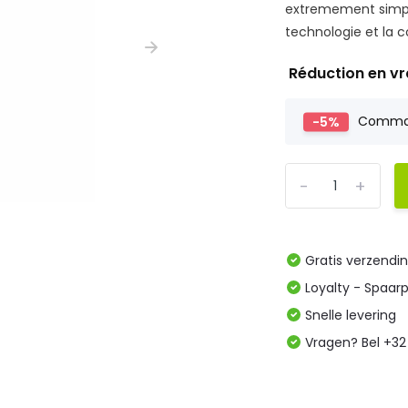
extremement simplif
technologie et la c
Réduction en v
-5%
Comm
-
+
Gratis verzendi
Loyalty - Spaar
Snelle levering
Vragen? Bel +32