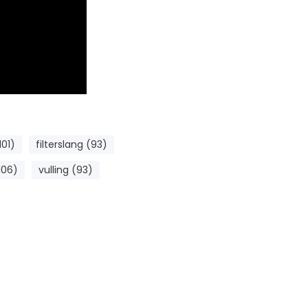
101)
filterslang (93)
106)
vulling (93)