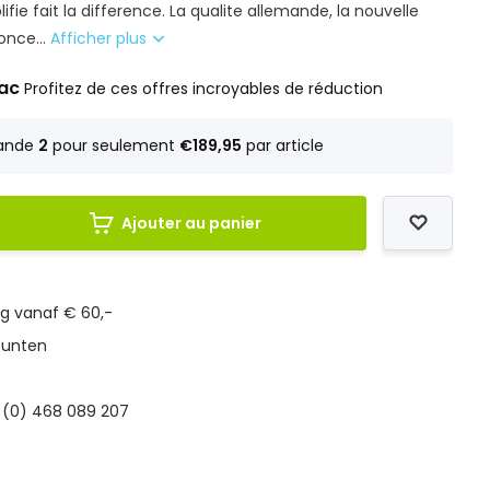
ie fait la difference. La qualite allemande, la nouvelle
once...
Afficher plus
rac
Profitez de ces offres incroyables de réduction
ande
2
pour seulement
€189,95
par article
Ajouter au panier
ng vanaf € 60,-
punten
 (0) 468 089 207