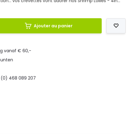
ion... vos crevettes vont adorer nos Shrimp Lollies - 4in...
Ajouter au panier
ng vanaf € 60,-
punten
 (0) 468 089 207