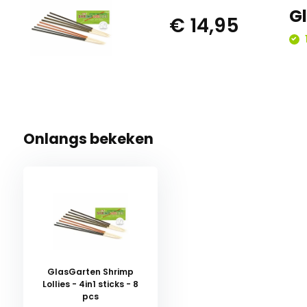
Gl
€ 14,95
Onlangs bekeken
GlasGarten Shrimp
Lollies - 4in1 sticks - 8
pcs