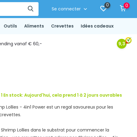
0
0
Se connecter
Outils
Aliments
Crevettes
Idées cadeaux
ending vanaf € 60,-
9,3
1 En stock: Aujourd'hui, cela prend 1 à 2 jours ouvrables
 Lollies - 4in1 Power est un regal savoureux pour les
crevettes.
 les Shrimp Lollies dans le substrat pour commencer la