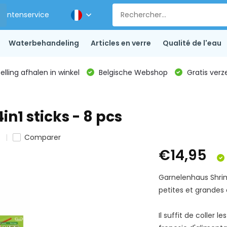
Klantenservice
Waterbehandeling
Articles en verre
Qualité de l'eau
lling afhalen in winkel
Belgische Webshop
Gratis verz
in1 sticks - 8 pcs
s
Comparer
€14,95
Garnelenhaus Shrimp
petites et grandes 
Il suffit de coller