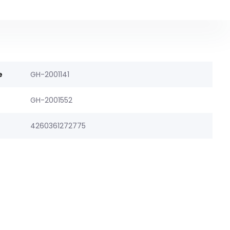
e
GH-2001141
GH-2001552
4260361272775