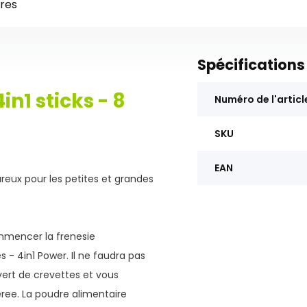
res
Spécifications
in1 sticks - 8
Numéro de l'articl
SKU
EAN
reux pour les petites et grandes
commencer la frenesie
s - 4in1 Power. Il ne faudra pas
ert de crevettes et vous
eree. La poudre alimentaire