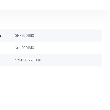
e
GH-2001610
GH-2001610
4260361273888