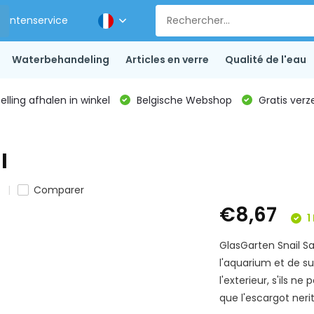
Klantenservice
Waterbehandeling
Articles en verre
Qualité de l'eau
lling afhalen in winkel
Belgische Webshop
Gratis verz
l
s
Comparer
€8,67
1
GlasGarten Snail S
l'aquarium et de 
l'exterieur, s'ils n
que l'escargot neri