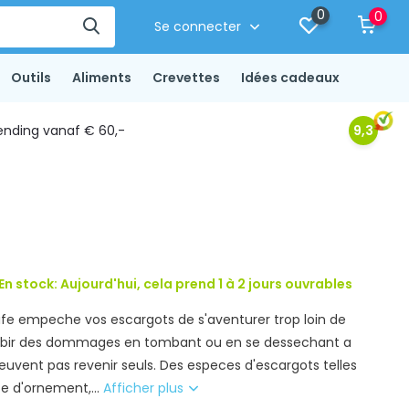
0
0
Se connecter
Outils
Aliments
Crevettes
Idées cadeaux
ending vanaf € 60,-
9,3
 En stock: Aujourd'hui, cela prend 1 à 2 jours ouvrables
afe empeche vos escargots de s'aventurer trop loin de
subir des dommages en tombant ou en se dessechant a
e peuvent pas revenir seuls. Des especes d'escargots telles
te d'ornement,...
Afficher plus