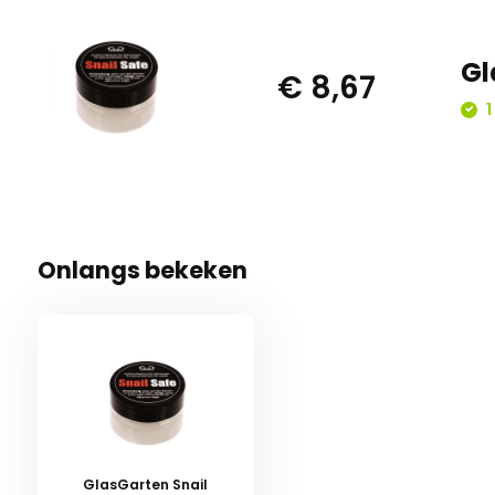
Gl
€ 8,67
1
Onlangs bekeken
GlasGarten Snail