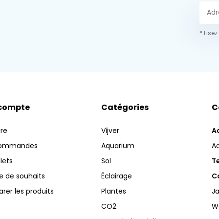
* Lisez
compte
Catégories
C
ire
Vijver
A
commandes
Aquarium
A
llets
Sol
Te
te de souhaits
Éclairage
Co
er les produits
Plantes
Ja
CO2
W