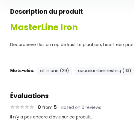
Description du produit
MasterLine Iron
Decoratieve fles om op de kast te plaatsen, heeft een profe
Mots-clés:
all in one (29)
aquariumbemesting (113)
Évaluations
0
5
from
Based on 0 reviews
Il n'y a pas encore d'avis sur ce produit..