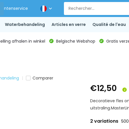
Klantenservice
Waterbehandeling
Articles en verre
Qualité de l'eau
lling afhalen in winkel
Belgische Webshop
Gratis verz
handeling
Comparer
€12,50
Decoratieve fles o
uitstraling.MasterLin
2 variations
500