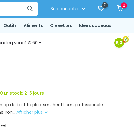
0
0
Se connecter
Outils
Aliments
Crevettes
Idées cadeaux
ending vanaf € 60,-
9,3
0 En stock: 2-5 jours
m op de kast te plaatsen, heeft een professionele
e Iron...
Afficher plus
 ml