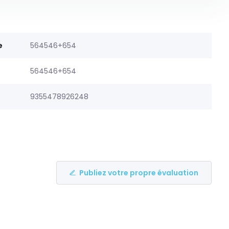
e
564546+654
564546+654
9355478926248
Publiez votre propre évaluation