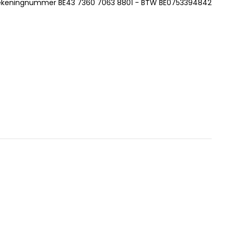
ekeningnummer BE43 7360 7063 8801 - BTW BE0753394842