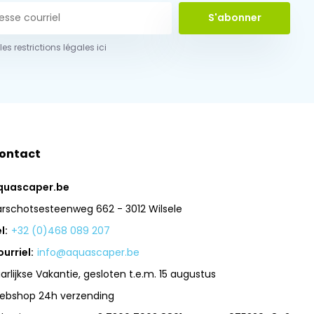
S'abonner
 les restrictions légales ici
ontact
quascaper.be
arschotsesteenweg 662 - 3012 Wilsele
l:
+32 (0)468 089 207
urriel:
info@aquascaper.be
arlijkse Vakantie, gesloten t.e.m. 15 augustus
ebshop 24h verzending