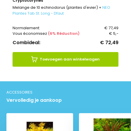
Cryptocorynes
Melange de 10 echinodorus (plantes d'evier) +
NEO
Plantes Tab St. Long - Dfaut
Normalement:
€ 77,49
Vous économisez
(6% Réduction)
€ 5,-
Combideal:
€ 72,49
Toevoegen aan winkelwagen
ACCESSOIRES
Vervolledig je aankoop