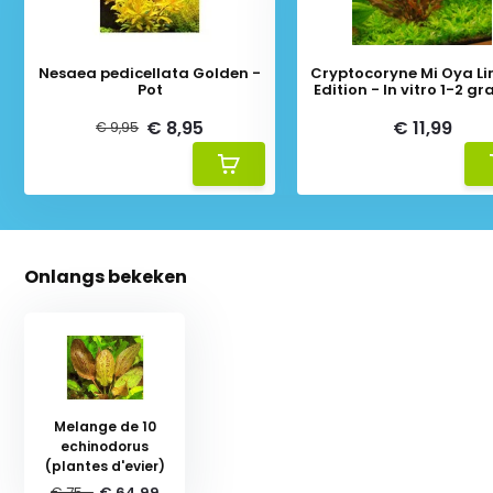
Nesaea pedicellata Golden -
Cryptocoryne Mi Oya Li
Pot
Edition - In vitro 1-2 gr
€ 8,95
€ 11,99
€ 9,95
Onlangs bekeken
Melange de 10
echinodorus
(plantes d'evier)
€ 75,-
€ 64,99