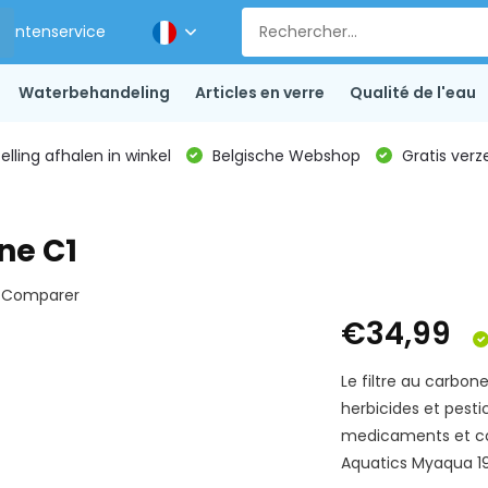
Klantenservice
Waterbehandeling
Articles en verre
Qualité de l'eau
lling afhalen in winkel
Belgische Webshop
Gratis verz
ne C1
Comparer
€34,99
Le filtre au carbon
herbicides et pesti
medicaments et con
Aquatics Myaqua 1900