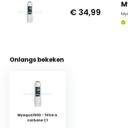
M
€ 34,99
Mya
Onlangs bekeken
Myaqua1900 - filtre a
carbone C1