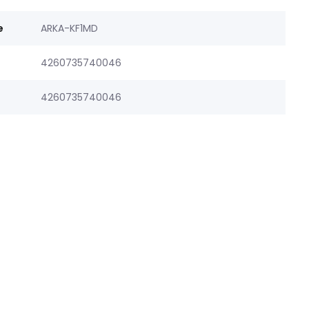
e
ARKA-KF1MD
4260735740046
4260735740046