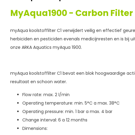
MyAqua1900 - Carbon Filter 
myAqua koolstoffilter C1 verwijdert veilig en effectief geure
herbiciden en pesticiden evenals medicijnresten en is bij u
onze ARKA Aquatics myAqua 1900.
myAqua koolstoffilter C1 bevat een blok hoogwaardige act
resultaat en schoon water.
Flow rate: max. 2 l/min
Operating temperature: min. 5°C a max. 38°C
Operating pressure: min. 1 bar a max. 4 bar
Change interval: 6 a 12 months
Dimensions: