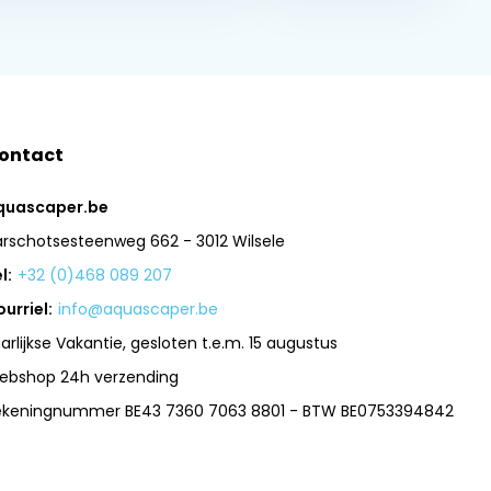
ontact
quascaper.be
arschotsesteenweg 662 - 3012 Wilsele
l:
+32 (0)468 089 207
urriel:
info@aquascaper.be
arlijkse Vakantie, gesloten t.e.m. 15 augustus
ebshop 24h verzending
ekeningnummer BE43 7360 7063 8801 - BTW BE0753394842