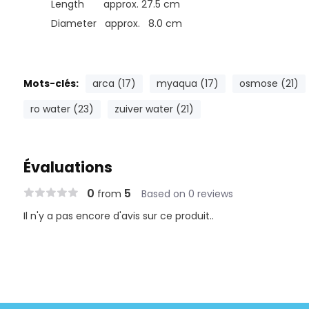
Length approx. 27.5 cm
Diameter approx. 8.0 cm
Mots-clés:
arca (17)
myaqua (17)
osmose (21)
ro water (23)
zuiver water (21)
Évaluations
0
5
from
Based on 0 reviews
Il n'y a pas encore d'avis sur ce produit..