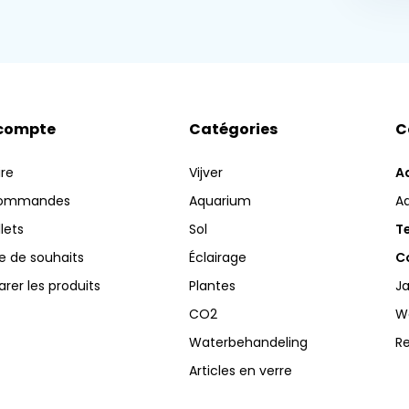
compte
Catégories
C
ire
Vijver
A
commandes
Aquarium
A
llets
Sol
Te
te de souhaits
Éclairage
Co
er les produits
Plantes
Ja
CO2
W
Waterbehandeling
R
Articles en verre