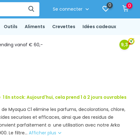
0
0
Se connecter
Outils
Aliments
Crevettes
Idées cadeaux
ending vanaf € 60,-
9,3
1 En stock: Aujourd'hui, cela prend 1 à 2 jours ouvrables
e de Myaqua C1 elimine les parfums, decolorations, chlore,
cides securises et efficaces, ainsi que des residus de
vient parfaitement a une utilisation avec notre Arka
. Le filtre...
Afficher plus