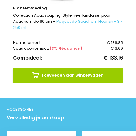
Plantenvoeding
Collection Aquascaping 'Style neerlandaise' pour
Aquarium de 90 cm +
Paquet de Seachem Flourish - 3 x
250 ml
Normalement:
€ 136,85
Vous économisez
(3% Réduction)
€ 3,69
Combideal:
€ 133,16
Toevoegen aan winkelwagen
ACCESSOIRES
Vervolledig je aankoop