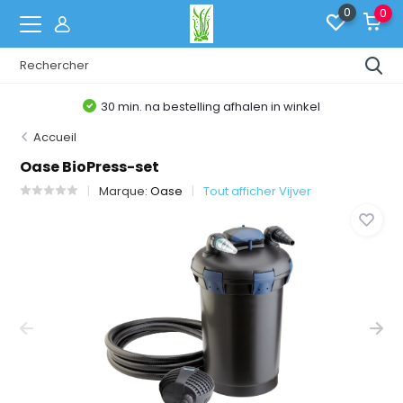
0
0
30 min. na bestelling afhalen in winkel
Accueil
Oase BioPress-set
Marque:
Oase
Tout afficher Vijver