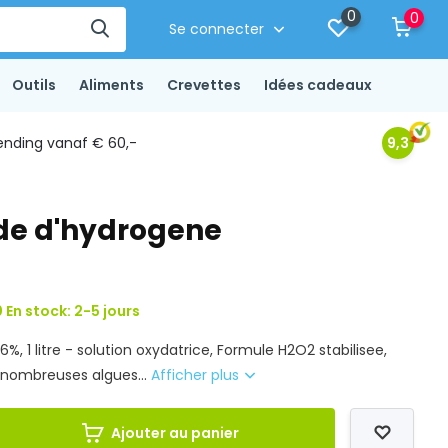
0
0
Se connecter
Outils
Aliments
Crevettes
Idées cadeaux
ending vanaf € 60,-
9,3
xyde d'hydrogene
 En stock: 2-5 jours
%, 1 litre - solution oxydatrice, Formule H2O2 stabilisee,
 nombreuses algues...
Afficher plus
Ajouter au panier