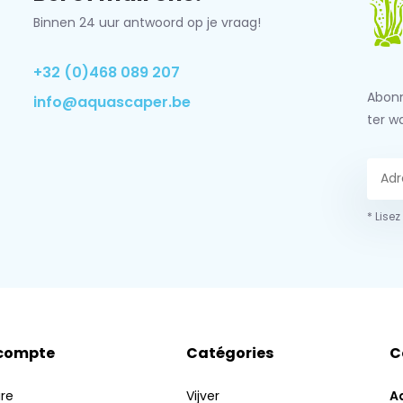
Binnen 24 uur antwoord op je vraag!
+32 (0)468 089 207
Abonn
info@aquascaper.be
ter w
* Lisez
compte
Catégories
C
ire
Vijver
A