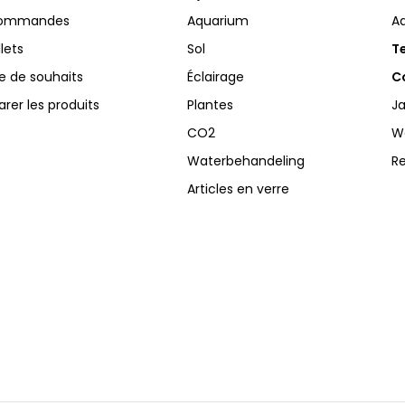
commandes
Aquarium
A
llets
Sol
Te
te de souhaits
Éclairage
Co
er les produits
Plantes
Ja
CO2
W
Waterbehandeling
R
Articles en verre