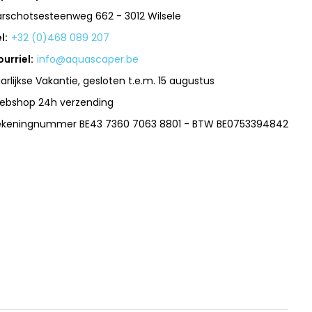
arschotsesteenweg 662 - 3012 Wilsele
l:
+32 (0)468 089 207
urriel:
info@aquascaper.be
arlijkse Vakantie, gesloten t.e.m. 15 augustus
ebshop 24h verzending
ekeningnummer BE43 7360 7063 8801 - BTW BE0753394842