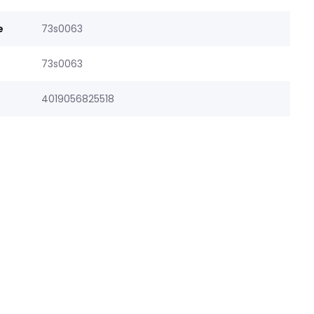
e
73s0063
73s0063
4019056825518