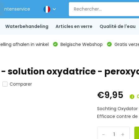
Klantenservice
Waterbehandeling
Articles en verre
Qualité de l'eau
lling afhalen in winkel
Belgische Webshop
Gratis verz
e - solution oxydatrice - pero
Comparer
€9,95
0
Sochting Oxydator 6
Efficace contre de
-
+