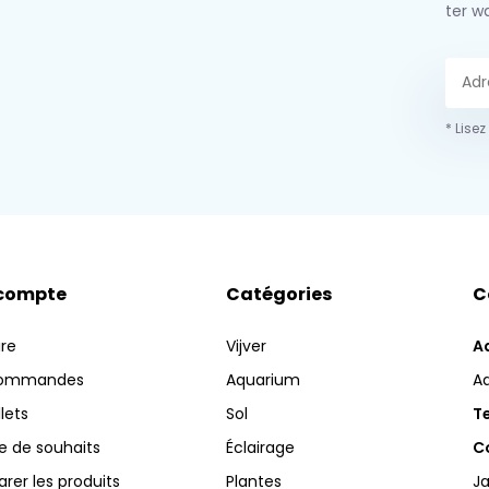
ter w
* Lisez
compte
Catégories
C
ire
Vijver
A
commandes
Aquarium
A
llets
Sol
Te
te de souhaits
Éclairage
Co
er les produits
Plantes
Ja