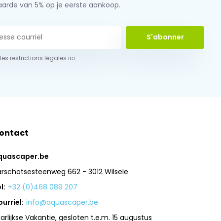
aarde van 5% op je eerste aankoop.
S'abonner
 les restrictions légales ici
ontact
quascaper.be
arschotsesteenweg 662 - 3012 Wilsele
l:
+32 (0)468 089 207
urriel:
info@aquascaper.be
arlijkse Vakantie, gesloten t.e.m. 15 augustus