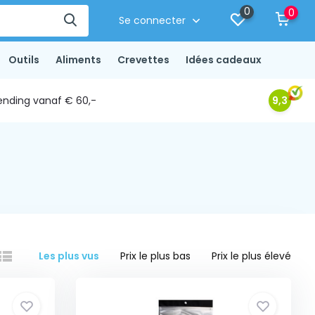
0
0
Se connecter
Outils
Aliments
Crevettes
Idées cadeaux
ending vanaf € 60,-
9,3
Les plus vus
Prix le plus bas
Prix le plus élevé