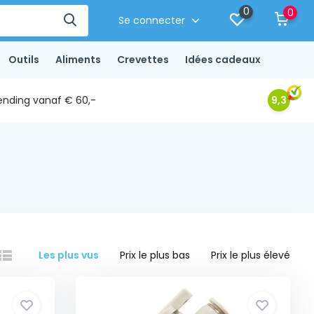
0
0
Se connecter
Outils
Aliments
Crevettes
Idées cadeaux
ending vanaf € 60,-
9,3
Les plus vus
Prix le plus bas
Prix le plus élevé