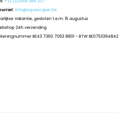
l:
+32 (0)468 089 207
urriel:
info@aquascaper.be
arlijkse Vakantie, gesloten t.e.m. 15 augustus
ebshop 24h verzending
ekeningnummer BE43 7360 7063 8801 - BTW BE0753394842