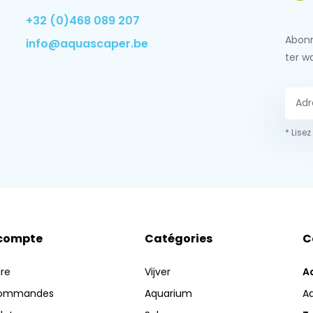
+32 (0)468 089 207
Abonn
info@aquascaper.be
ter w
* Lisez
compte
Catégories
C
ire
Vijver
A
commandes
Aquarium
A