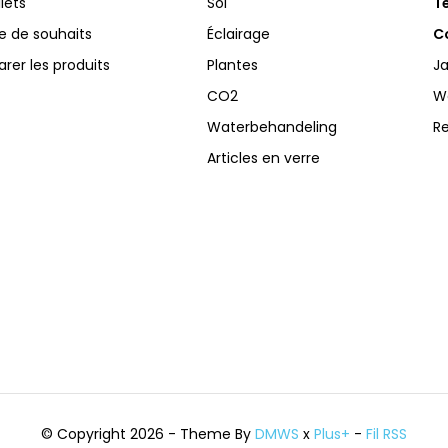
llets
Sol
Te
te de souhaits
Éclairage
Co
er les produits
Plantes
Ja
CO2
W
Waterbehandeling
R
Articles en verre
© Copyright 2026 - Theme By
DMWS
x
Plus+
-
Fil RSS