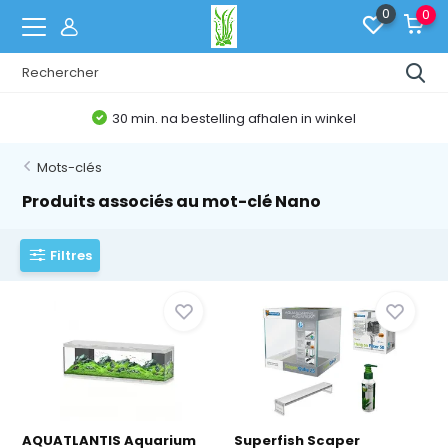
0
0
Belgische Webshop
Mots-clés
Produits associés au mot-clé Nano
Filtres
AQUATLANTIS Aquarium
Superfish Scaper