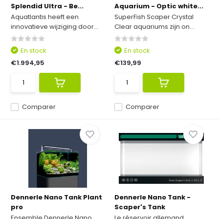
Splendid Ultra - Be...
Aquarium - Optic white...
Aquatlantis heeft een
SuperFish Scaper Crystal
innovatieve wijziging door...
Clear aquariums zijn on...
En stock
En stock
€1.994,95
€139,99
Comparer
Comparer
Dennerle Nano Tank Plant
Dennerle Nano Tank -
pro
Scaper's Tank
Ensemble Dennerle Nano
Le réservoir allemand