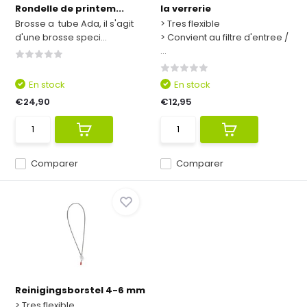
Rondelle de printem...
la verrerie
Brosse a tube Ada, il s'agit
> Tres flexible
d'une brosse speci...
> Convient au filtre d'entree /
...
En stock
En stock
€24,90
€12,95
Comparer
Comparer
Reinigingsborstel 4-6 mm
> Tres flexible