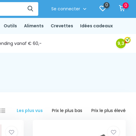
0
0
Se connecter
Outils
Aliments
Crevettes
Idées cadeaux
ending vanaf € 60,-
9,3
Les plus vus
Prix le plus bas
Prix le plus élevé