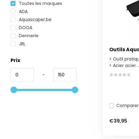
Toutes les marques
ADA
Aquascaper.be
DOOA
Dennerle
JBL
Outils Aqu
> Outil prati
Prix
> Acier acier ..
-
Comparer
€39,95