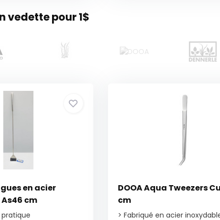
 vedette pour 1$
lgues en acier
DOOA Aqua Tweezers Cu
 As46 cm
cm
 pratique
> Fabriqué en acier inoxydabl