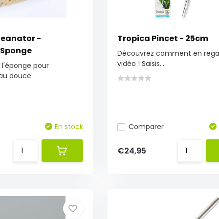
leanator -
Tropica Pincet - 25cm
 Sponge
Découvrez comment en regar
vidéo ! Saisis...
 l'éponge pour
au douce
En stock
Comparer
€24,95