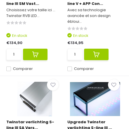
line III SM Vast...
line V + APP Con...
Choisissez votre taille ici ...
Avec sa technologie
Twinstar RVB LED...
avancée et son design
ébloui...
En stock
En stock
€134,90
€134,95
Comparer
Comparer
Twinstar verlichting S-
Upgrade Twinstar
line III SA Vers...
verlichting S-line III ...