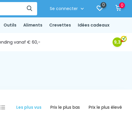
0
0
Se connecter
Outils
Aliments
Crevettes
Idées cadeaux
ending vanaf € 60,-
9,3
Les plus vus
Prix le plus bas
Prix le plus élevé