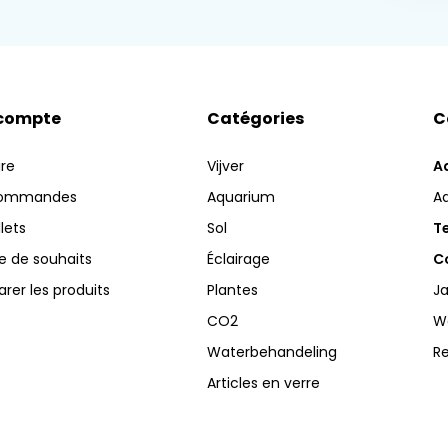
compte
Catégories
C
ire
Vijver
A
commandes
Aquarium
A
llets
Sol
Te
te de souhaits
Éclairage
Co
er les produits
Plantes
Ja
CO2
W
Waterbehandeling
R
Articles en verre