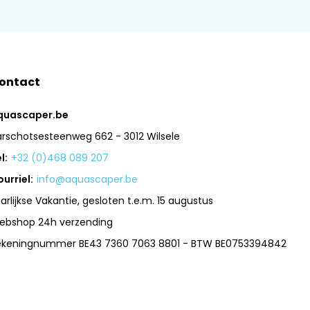
ontact
quascaper.be
arschotsesteenweg 662 - 3012 Wilsele
l:
+32 (0)468 089 207
urriel:
info@aquascaper.be
arlijkse Vakantie, gesloten t.e.m. 15 augustus
ebshop 24h verzending
ekeningnummer BE43 7360 7063 8801 - BTW BE0753394842