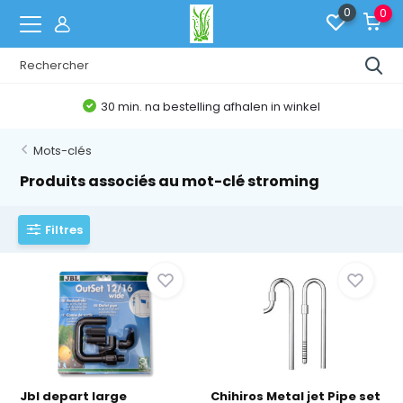
0
0
30 min. na bestelling afhalen in winkel
Mots-clés
Produits associés au mot-clé stroming
Filtres
Jbl depart large
Chihiros Metal jet Pipe set