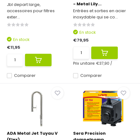
- Metal Lily...
Jbl depart large,
accessoires pour filtres
Entrées et sorties en acier
exter...
inoxydable qui se co...
En stock
En stock
€79,95
€11,95
Prix unitaire:
€37,90
/
Comparer
Comparer
ADA Metal Jet Tuyau V
Sera Precision
(Flex)
dompelpomp