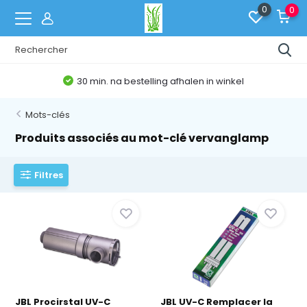
0
0
30 min. na bestelling afhalen in winkel
Mots-clés
Produits associés au mot-clé vervanglamp
Filtres
JBL Procirstal UV-C
JBL UV-C Remplacer la