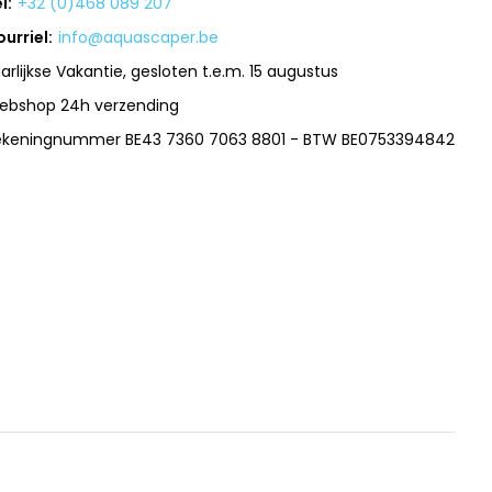
l:
+32 (0)468 089 207
urriel:
info@aquascaper.be
arlijkse Vakantie, gesloten t.e.m. 15 augustus
ebshop 24h verzending
ekeningnummer BE43 7360 7063 8801 - BTW BE0753394842