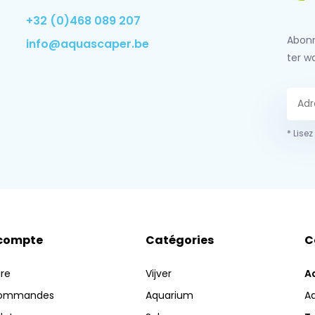
+32 (0)468 089 207
Abonn
info@aquascaper.be
ter w
* Lisez
compte
Catégories
C
ire
Vijver
A
commandes
Aquarium
A