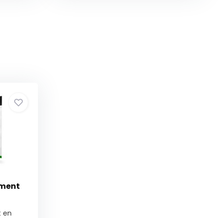
ment
 en