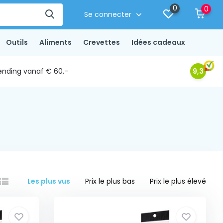
0
0
Se connecter
Outils
Aliments
Crevettes
Idées cadeaux
ending vanaf € 60,-
9,3
Les plus vus
Prix le plus bas
Prix le plus élevé