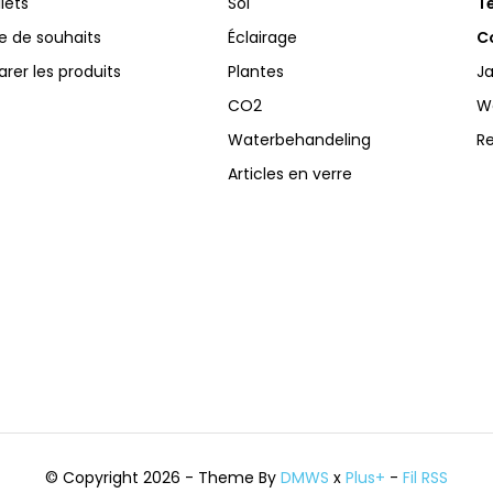
llets
Sol
Te
te de souhaits
Éclairage
Co
er les produits
Plantes
Ja
CO2
W
Waterbehandeling
R
Articles en verre
© Copyright 2026 - Theme By
DMWS
x
Plus+
-
Fil RSS