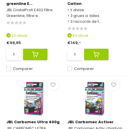
greenline E...
Cation
JBL CristalProfi E402 Filtre
> Y divise
Greenline, filtre e...
> 3 grues a billes
> 3 raccords de t...
En stock
En stock
€99,95
€149,-
Comparer
Comparer
JBL Carbomec Ultra 400g
JBL Carbomec Activer
JBL CARBOMEC ULTRA,
JBL Carbomec Activ, charbon