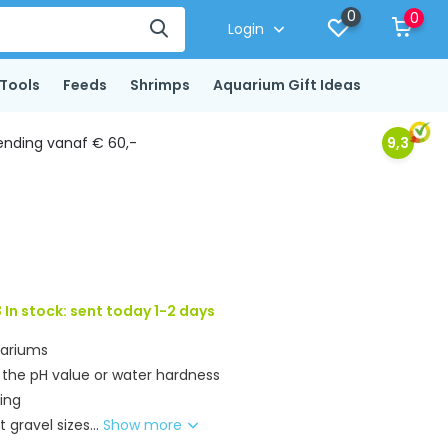
0
0
Login
Tools
Feeds
Shrimps
Aquarium Gift Ideas
ending vanaf € 60,-
9,3
 In stock: sent today 1-2 days
uariums
the pH value or water hardness
ring
t gravel sizes...
Show more