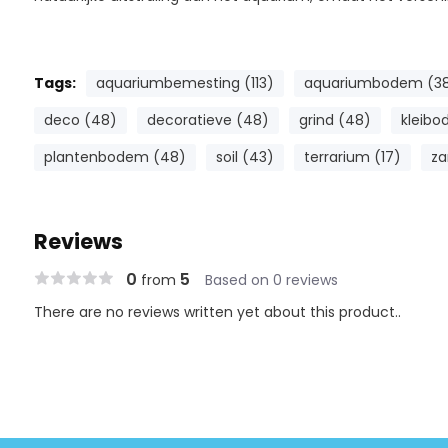
Tags:
aquariumbemesting (113)
aquariumbodem (3
deco (48)
decoratieve (48)
grind (48)
kleibo
plantenbodem (48)
soil (43)
terrarium (17)
za
Reviews
0
5
from
Based on 0 reviews
There are no reviews written yet about this product..