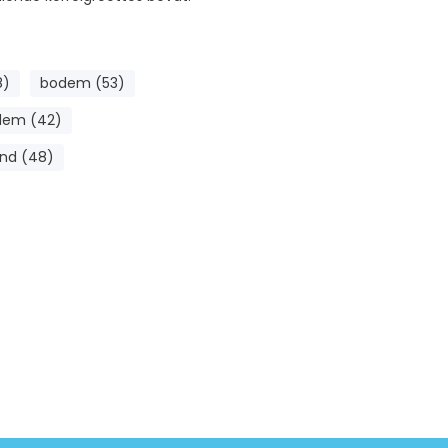
8)
bodem (53)
dem (42)
nd (48)