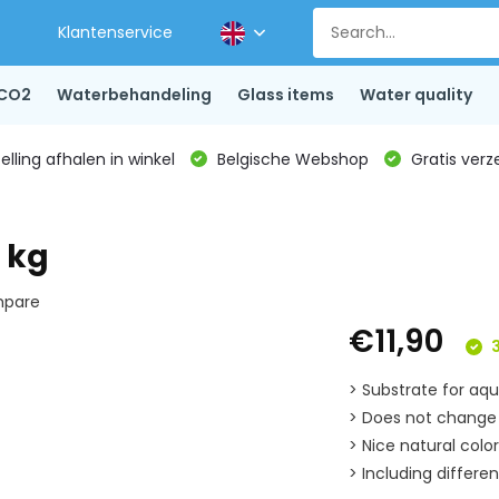
Klantenservice
CO2
Waterbehandeling
Glass items
Water quality
lling afhalen in winkel
Belgische Webshop
Gratis verz
 kg
pare
€11,90
3
> Substrate for aq
> Does not change 
> Nice natural colo
> Including differen