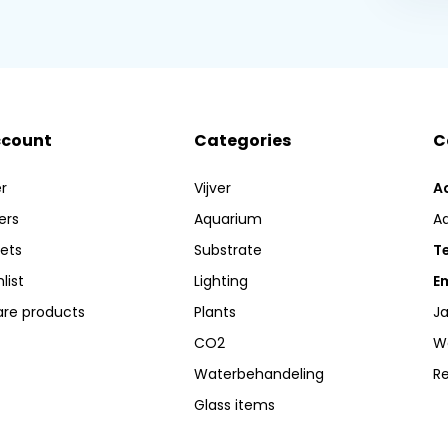
ccount
Categories
C
r
Vijver
A
ers
Aquarium
A
kets
Substrate
Te
list
Lighting
Em
re products
Plants
Ja
CO2
W
Waterbehandeling
R
Glass items