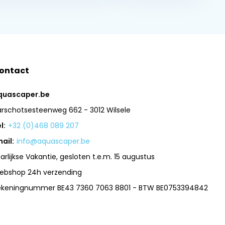
ontact
quascaper.be
arschotsesteenweg 662 - 3012 Wilsele
l:
+32 (0)468 089 207
ail:
info@aquascaper.be
arlijkse Vakantie, gesloten t.e.m. 15 augustus
ebshop 24h verzending
ekeningnummer BE43 7360 7063 8801 - BTW BE0753394842