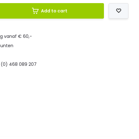
Add to cart
ng vanaf € 60,-
punten
 (0) 468 089 207