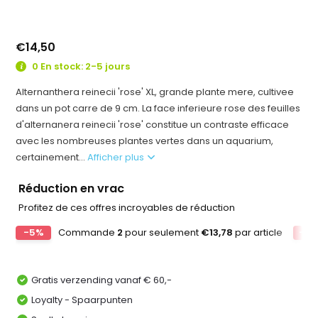
€14,50
0 En stock: 2-5 jours
Alternanthera reinecii 'rose' XL, grande plante mere, cultivee
dans un pot carre de 9 cm. La face inferieure rose des feuilles
d'alternanera reinecii 'rose' constitue un contraste efficace
avec les nombreuses plantes vertes dans un aquarium,
certainement...
Afficher plus
Réduction en vrac
Profitez de ces offres incroyables de réduction
-5%
Commande
2
pour seulement
€13,78
par article
-10
Gratis verzending vanaf € 60,-
Loyalty - Spaarpunten