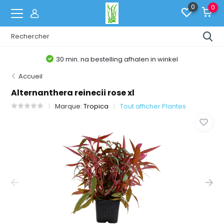
0
0
30 min. na bestelling afhalen in winkel
Accueil
Alternanthera reinecii rose xl
Marque:
Tropica
Tout afficher Plantes