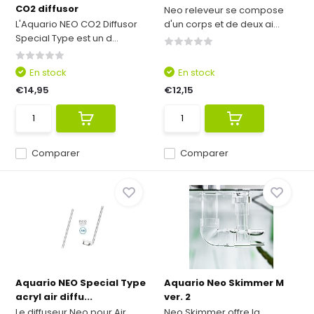
CO2 diffusor
Neo releveur se compose
L'Aquario NEO CO2 Diffusor
d'un corps et de deux ai...
Special Type est un d...
En stock
En stock
€14,95
€12,15
Comparer
Comparer
Aquario NEO Special Type
Aquario Neo Skimmer M
acryl air diffu...
ver. 2
Le diffuseur Neo pour Air
Neo Skimmer offre la