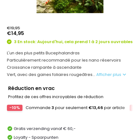
€19,95
€14,95
3 En stock: Aujourd'hui, cela prend 1 à 2 jours ouvrables
L'un des plus petits Bucephalandras
Particulièrement recommandé pour les nano réservoirs
Croissance rampante à ascendante
Vert, avec des gaines foliaires rougeâtres...
Afficher plus
Réduction en vrac
Profitez de ces offres incroyables de réduction
-10%
Commande
3
pour seulement
€13,46
par article
-1
Gratis verzending vanaf € 60,-
Loyalty - Spaarpunten