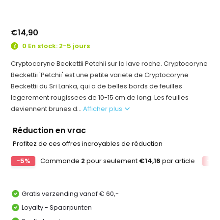
€14,90
0 En stock: 2-5 jours
Cryptocoryne Beckettii Petchii sur la lave roche. Cryptocoryne
Beckettii 'Petchii' est une petite variete de Cryptocoryne
Beckettii du Sri Lanka, qui a de belles bords de feuilles
legerement rougissees de 10-15 cm de long. Les feuilles
deviennent brunes d...
Afficher plus
Réduction en vrac
Profitez de ces offres incroyables de réduction
-5%
Commande
2
pour seulement
€14,16
par article
-10
Gratis verzending vanaf € 60,-
Loyalty - Spaarpunten