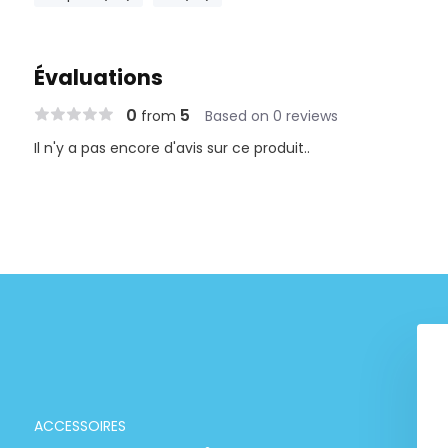
Évaluations
0
5
from
Based on 0 reviews
Il n'y a pas encore d'avis sur ce produit..
Tropica "50 ans sous la
surface"
€ 9,99
ACCESSOIRES