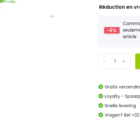
Réduction en v
Comm
-5%
seulem
article
-
+
Gratis verzendi
Loyalty - Spaar
Snelle levering
Vragen? Bel +32