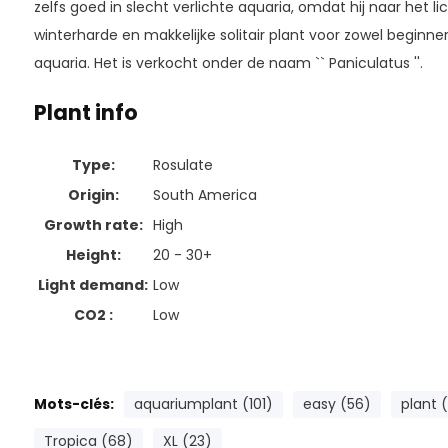
zelfs goed in slecht verlichte aquaria, omdat hij naar het lic
winterharde en makkelijke solitair plant voor zowel beginne
aquaria. Het is verkocht onder de naam `` Paniculatus ''.
Plant info
Type:
Rosulate
Origin:
South America
Growth rate:
High
Height:
20 - 30+
Light demand:
Low
CO2 :
Low
Mots-clés:
aquariumplant (101)
easy (56)
plant 
Tropica (68)
XL (23)