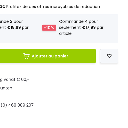
rac
Profitez de ces offres incroyables de réduction
ande
2
pour
Commande
4
pour
ent
€18,99
par
-10%
seulement
€17,99
par
article
Ajouter au panier
ng vanaf € 60,-
punten
 (0) 468 089 207