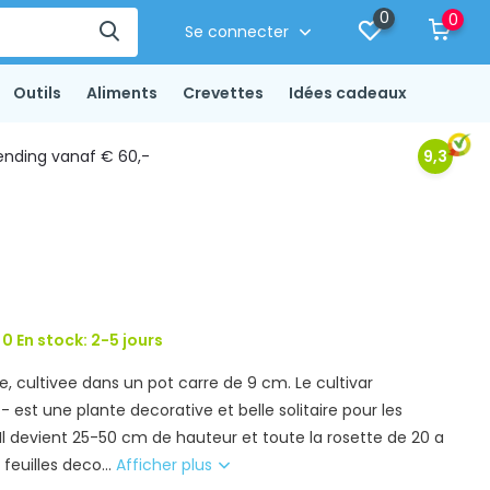
0
0
Se connecter
Outils
Aliments
Crevettes
Idées cadeaux
ending vanaf € 60,-
9,3
0 En stock: 2-5 jours
, cultivee dans un pot carre de 9 cm. Le cultivar
- est une plante decorative et belle solitaire pour les
Il devient 25-50 cm de hauteur et toute la rosette de 20 a
feuilles deco...
Afficher plus