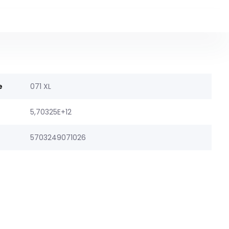
e
071 XL
5,70325E+12
5703249071026