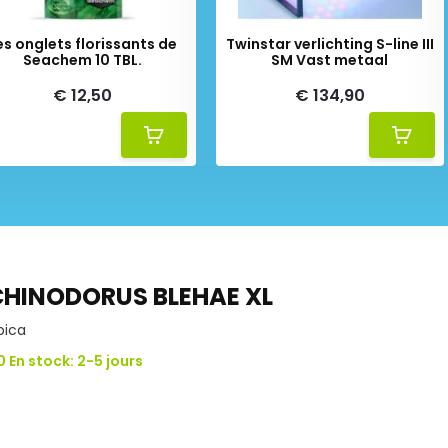
es onglets florissants de
Twinstar verlichting S-line III
Seachem 10 TBL.
SM Vast metaal
€ 12,50
€ 134,90
CHINODORUS BLEHAE XL
pica
0 En stock: 2-5 jours