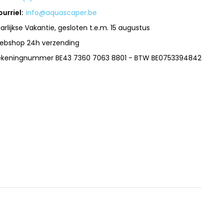
urriel:
info@aquascaper.be
arlijkse Vakantie, gesloten t.e.m. 15 augustus
ebshop 24h verzending
ekeningnummer BE43 7360 7063 8801 - BTW BE0753394842