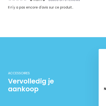
Il n'y a pas encore d'avis sur ce produit..
erlichting S-line III
JBL Symec Filtre Quats
SA Verstelbaar
€ 9,95
€ 129,90
ACCESSOIRES
Vervolledig je
aankoop
N