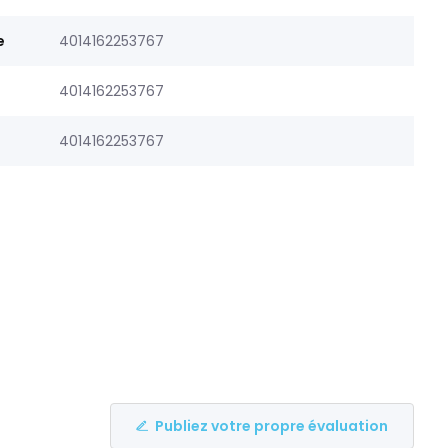
e
4014162253767
4014162253767
4014162253767
Publiez votre propre évaluation