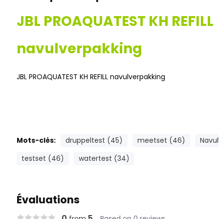
JBL PROAQUATEST KH REFILL
navulverpakking
JBL PROAQUATEST KH REFILL navulverpakking
Mots-clés:
druppeltest (45)
meetset (46)
Navul
testset (46)
watertest (34)
Évaluations
0
5
from
Based on 0 reviews