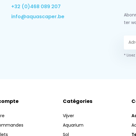
+32 (0)468 089 207
Abonn
info@aquascaper.be
ter w
* Lisez
compte
Catégories
C
ire
Vijver
A
commandes
Aquarium
A
llets
Sol
Te