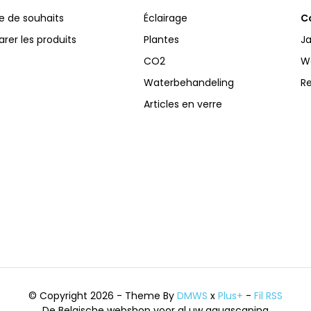
te de souhaits
Éclairage
Co
er les produits
Plantes
Ja
CO2
W
Waterbehandeling
R
Articles en verre
© Copyright 2026 - Theme By
DMWS
x
Plus+
-
Fil RSS
De Belgische webshop voor al uw aquascaping