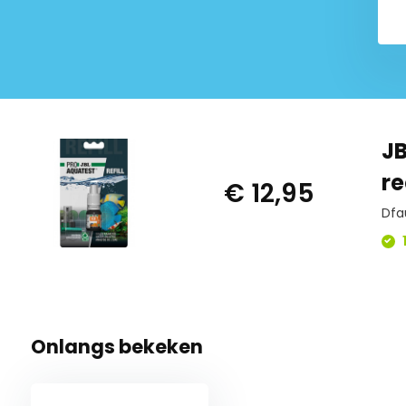
JB
r
€ 12,95
Dfa
1
Onlangs bekeken