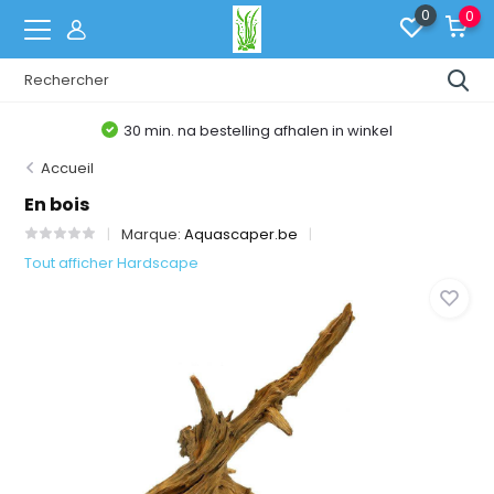
0
0
30 min. na bestelling afhalen in winkel
Accueil
En bois
Marque:
Aquascaper.be
Tout afficher Hardscape