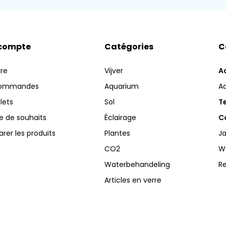
compte
Catégories
C
ire
Vijver
A
commandes
Aquarium
A
llets
Sol
Te
te de souhaits
Éclairage
Co
er les produits
Plantes
Ja
CO2
W
Waterbehandeling
R
Articles en verre