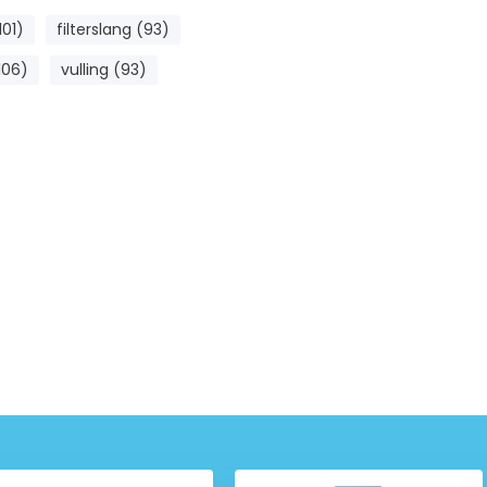
101)
filterslang (93)
106)
vulling (93)