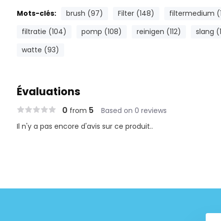
Mots-clés:
brush (97)
Filter (148)
filtermedium (
filtratie (104)
pomp (108)
reinigen (112)
slang (
watte (93)
Évaluations
0
5
from
Based on 0 reviews
Il n'y a pas encore d'avis sur ce produit..