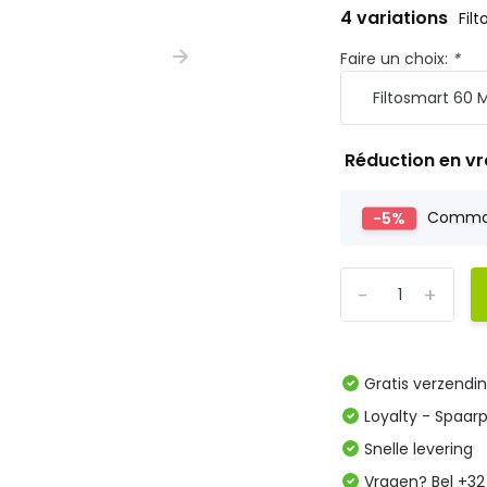
4 variations
Fil
Faire un choix:
*
Réduction en v
-5%
Comm
-
+
Gratis verzendi
Loyalty - Spaar
Snelle levering
Vragen? Bel +32