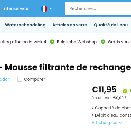
Klantenservice
Waterbehandeling
Articles en verre
Qualité de l'eau
lling afhalen in winkel
Belgische Webshop
Gratis verz
 - Mousse filtrante de rechange
lation
Comparer
€11,95
1
Prix unitaire:
€0,00
/
> Capacité de char
> Débit d'eau consta
Afficher plus