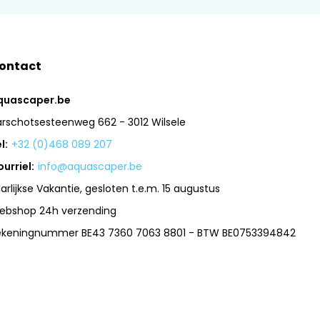
ontact
quascaper.be
arschotsesteenweg 662 - 3012 Wilsele
l:
+32 (0)468 089 207
urriel:
info@aquascaper.be
arlijkse Vakantie, gesloten t.e.m. 15 augustus
ebshop 24h verzending
ekeningnummer BE43 7360 7063 8801 - BTW BE0753394842