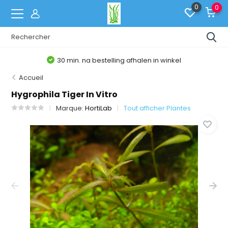
0
0
30 min. na bestelling afhalen in winkel
Accueil
Hygrophila Tiger In Vitro
Marque:
HortiLab
Tout afficher Plantes