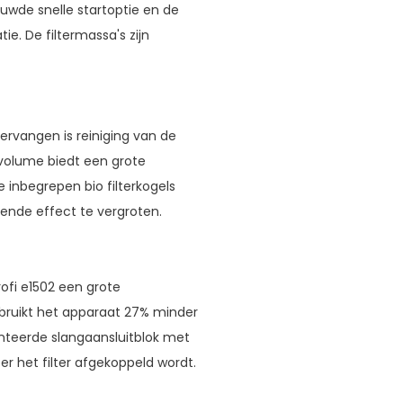
ouwde snelle startoptie en de
ie. De filtermassa's zijn
ervangen is reiniging van de
ervolume biedt een grote
De inbegrepen bio filterkogels
nde effect te vergroten.
ofi e1502 een grote
rbruikt het apparaat 27% minder
nteerde slangaansluitblok met
r het filter afgekoppeld wordt.