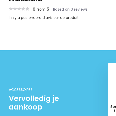
0
5
from
Based on 0 reviews
Il n'y a pas encore d'avis sur ce produit..
arbomec Activer
JBL Carbomec Ultra 400g
€ 16,39
€ 13,35
ACCESSOIRES
Vervolledig je
aankoop
Se
f