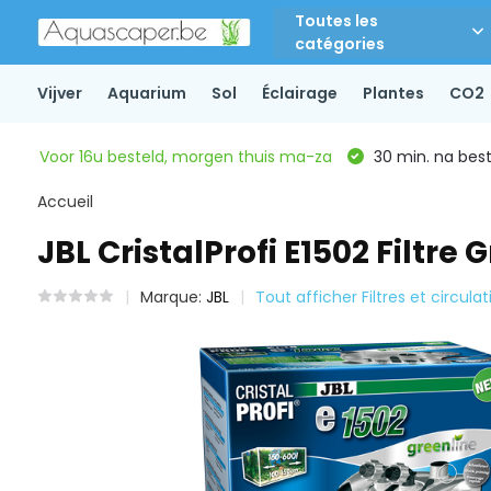
Toutes les
catégories
Vijver
Aquarium
Sol
Éclairage
Plantes
CO2
Voor 16u besteld, morgen thuis ma-za
30 min. na beste
Accueil
JBL CristalProfi E1502 Filtre 
Marque:
JBL
Tout afficher Filtres et circulat