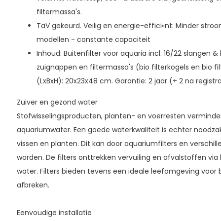
filtermassa's.
TaV gekeurd. Veilig en energie-effici«nt: Minder stro
modellen - constante capaciteit
Inhoud: Buitenfilter voor aquaria incl. 16/22 slangen 
zuignappen en filtermassa's (bio filterkogels en bio 
(LxBxH): 20x23x48 cm. Garantie: 2 jaar (+ 2 na registra
Zuiver en gezond water
Stofwisselingsproducten, planten- en voerresten verminder
aquariumwater. Een goede waterkwaliteit is echter noodzak
vissen en planten. Dit kan door aquariumfilters en verschille
worden. De filters onttrekken vervuiling en afvalstoffen via
water. Filters bieden tevens een ideale leefomgeving voor b
afbreken.
Eenvoudige installatie