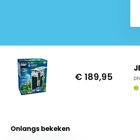
J
€ 189,95
Df
Onlangs bekeken