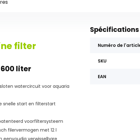
res
Spécifications
ne filter
Numéro de l'articl
SKU
600 liter
EAN
sloten watercircuit voor aquaria
nelle start en filterstart
patenteerd voorfiltersysteem
sch filervermogen met 12 l
en eenvoudig verwisselbare