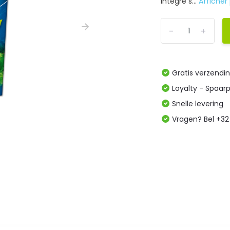
integre s...
Afficher
-
+
Gratis verzendi
Loyalty - Spaar
Snelle levering
Vragen? Bel +32