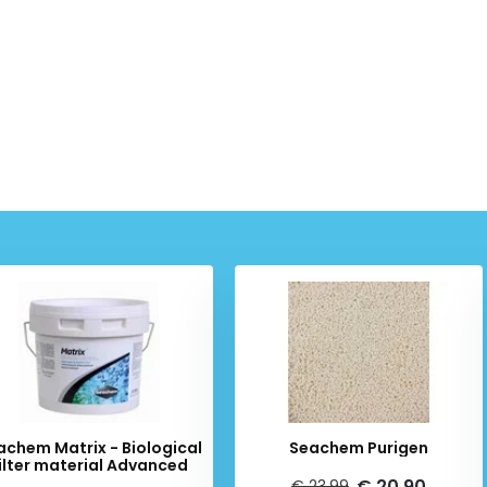
achem Matrix - Biological
Seachem Purigen
ilter material Advanced
€ 20,90
€ 23,99