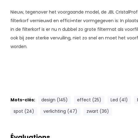
Nieuw, tegenover het voorgaande model, de JBL CristalProfi 
filterkorf vernieuwd en effici«nter vormgegeven is: In plaat
in de filterkorf is er nu n dubbel zo grote filtermat als voorfil
ook bij zeer sterke vervuiling, niet zo snel en moet het voor
worden.
Mots-clés:
design (145)
effect (25)
Led (41)
spot (24)
verlichting (47)
zwart (36)
Évaluations