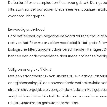
De buitenfilter is compleet en klaar voor gebruik. De ingeb
filterstart zonder aanzuigen bieden een eenvoudige installat
eveneens inbegrepen.
Eenvoudig onderhoud
Door het eenvoudig toegankelijke voorfilter regelmatig te v
rest van het filter maar zelden noodzakelijk. Het grote filt
biologische filtercapaciteit door verschillende filterlagen. 
hebben een onderscheidende doorsnede om het zelfreinige
Veilig en energie-effici«nt
Met een stroomverbruik van slechts 20 W biedt de Cristalpr
energiebesparing. Bij een onveranderde watercirculatie ve
stroom als vergelijkbare voorgaande modellen. Het gepate
veiligheidsventiel verhindert de uitstroom van water wannee
De JBL CristalProfi is gekeurd door het TaV.