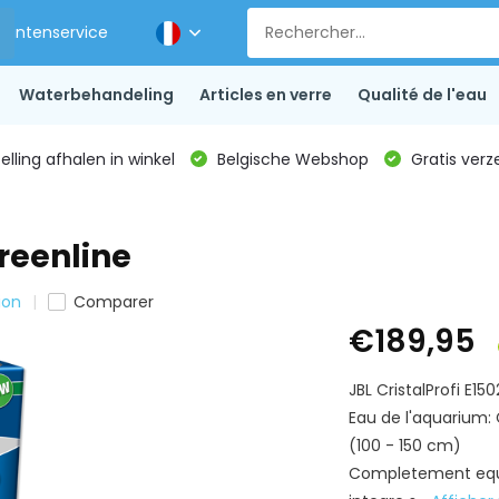
Klantenservice
Waterbehandeling
Articles en verre
Qualité de l'eau
lling afhalen in winkel
Belgische Webshop
Gratis verz
Greenline
ion
Comparer
€189,95
JBL CristalProfi E150
Eau de l'aquarium: 
(100 - 150 cm)
Completement equip