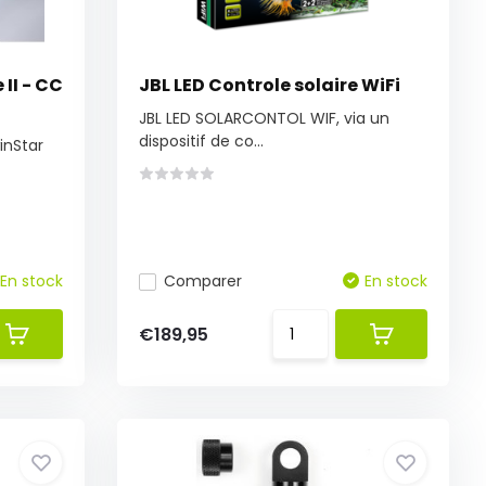
II - CC
JBL LED Controle solaire WiFi
JBL LED SOLARCONTOL WIF, via un
dispositif de co...
winStar
En stock
Comparer
En stock
€189,95