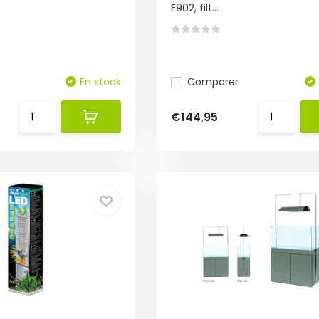
E902, filt...
En stock
Comparer
€144,95