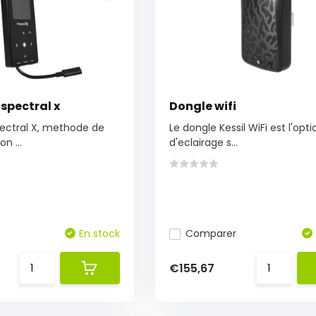
spectral x
Dongle wifi
ectral X, methode de
Le dongle Kessil WiFi est l'opti
n ...
d'eclairage s...
En stock
Comparer
€155,67