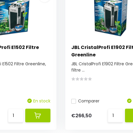
rofi E1502 Filtre
JBL CristalProfi E1902 Fil
Greenline
i E1502 Filtre Greenline,
JBL CristalProfi E1902 Filtre Gre
filtre ...
En stock
Comparer
€266,50