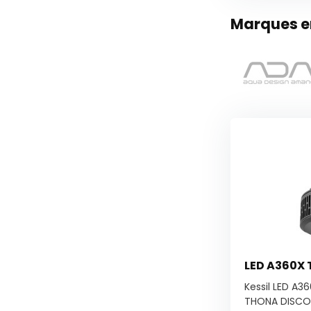
Marques en
LED A360X 
Kessil LED A3
THONA DISCON