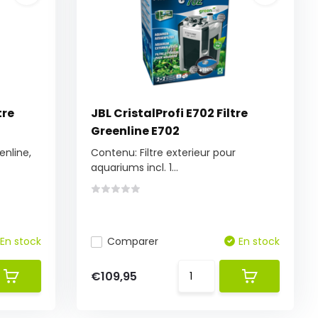
tre
JBL CristalProfi E702 Filtre
Greenline E702
enline,
Contenu: Filtre exterieur pour
aquariums incl. 1...
En stock
Comparer
En stock
€109,95