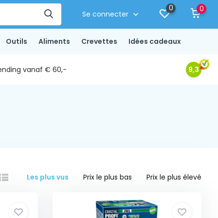
0
0
Se connecter
Outils
Aliments
Crevettes
Idées cadeaux
ending vanaf € 60,-
9,3
Les plus vus
Prix le plus bas
Prix le plus élevé