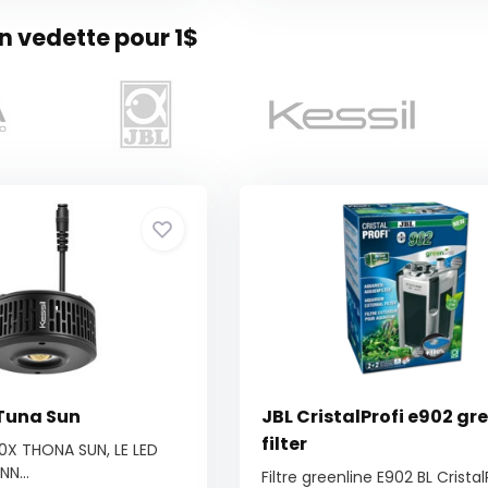
 vedette pour 1$
Tuna Sun
JBL CristalProfi e902 gr
filter
60X THONA SUN, LE LED
N...
Filtre greenline E902 BL Cristal