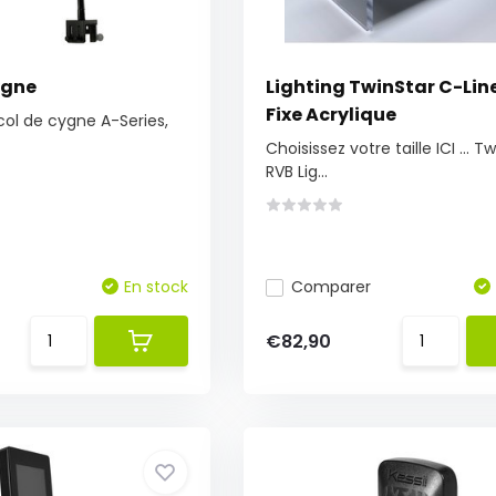
ygne
Lighting TwinStar C-Line 
Fixe Acrylique
col de cygne A-Series,
Choisissez votre taille ICI ... T
RVB Lig...
En stock
Comparer
€82,90